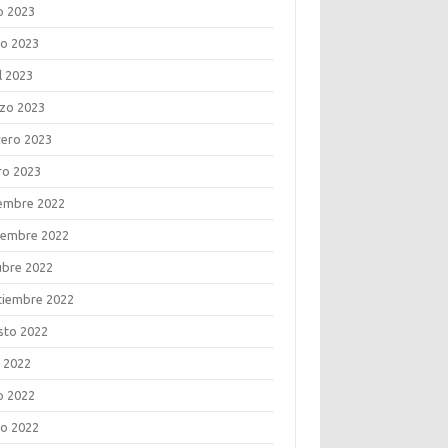
o 2023
o 2023
l 2023
zo 2023
rero 2023
ro 2023
iembre 2022
iembre 2022
ubre 2022
tiembre 2022
sto 2022
o 2022
o 2022
o 2022