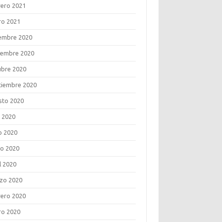
rero 2021
ro 2021
iembre 2020
iembre 2020
ubre 2020
tiembre 2020
sto 2020
o 2020
o 2020
o 2020
l 2020
zo 2020
rero 2020
ro 2020