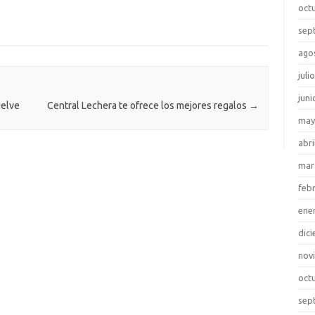
oct
sep
ago
juli
juni
uelve
Central Lechera te ofrece los mejores regalos
→
may
abri
mar
feb
ene
dic
nov
oct
sep