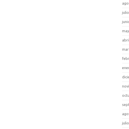
ago
juli
juni
may
abri
mar
feb
ene
dic
nov
oct
sep
ago
juli