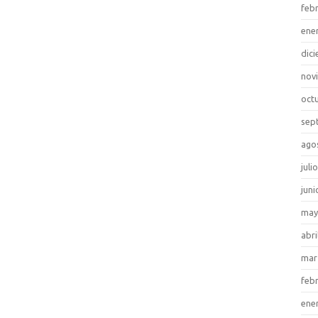
feb
ene
dic
nov
oct
sep
ago
juli
juni
may
abri
mar
feb
ene