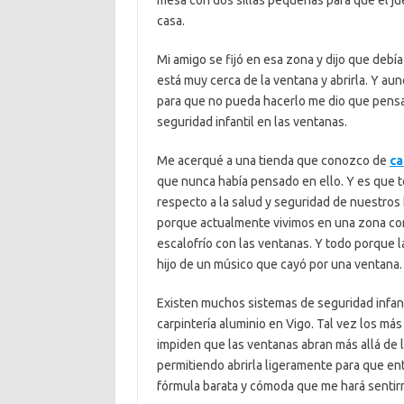
mesa con dos sillas pequeñas para que él jue
casa.
Mi amigo se fijó en esa zona y dijo que debí
está muy cerca de la ventana y abrirla. Y au
para que no pueda hacerlo me dio que pensar.
seguridad infantil en las ventanas.
Me acerqué a una tienda que conozco de
ca
que nunca había pensado en ello. Y es que
respecto a la salud y seguridad de nuestros h
porque actualmente vivimos en una zona co
escalofrío con las ventanas. Y todo porque l
hijo de un músico que cayó por una ventana.
Existen muchos sistemas de seguridad infant
carpintería aluminio en Vigo. Tal vez los m
impiden que las ventanas abran más allá de l
permitiendo abrirla ligeramente para que ent
fórmula barata y cómoda que me hará sentir