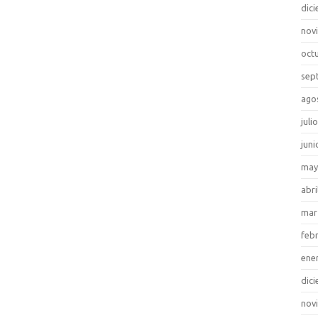
dic
nov
oct
sep
ago
juli
juni
may
abri
mar
feb
ene
dic
nov