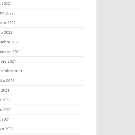
l 2022
zo 2022
rero 2022
ro 2022
iembre 2021
iembre 2021
ubre 2021
tiembre 2021
sto 2021
o 2021
o 2021
o 2021
l 2021
zo 2021