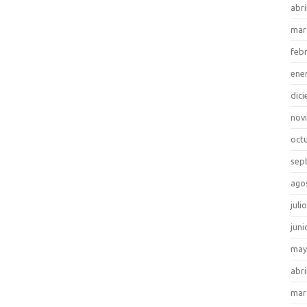
abri
mar
feb
ene
dic
nov
oct
sep
ago
juli
juni
may
abri
mar