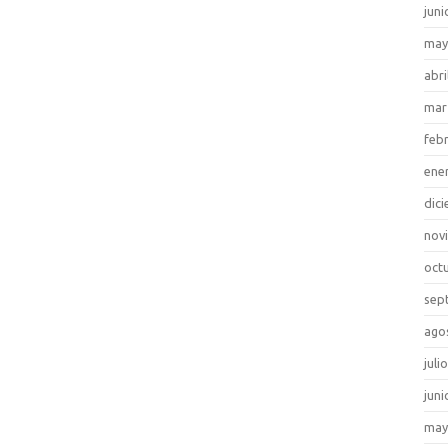
juni
may
abri
mar
feb
ene
dic
nov
oct
sep
ago
juli
juni
may