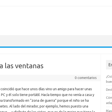
ra las ventanas
E
¿Cuá
0 comentarios
bue
 coincidió que hace unos días vino un amigo para hacer unas
Dest
C y él solo tiene portátil. Hacía tiempo que no venía a casa y
Cóm
ha transformado en “zona de guerra” porque el niño se ha
adap
uetes. Al lado del mirador, por ejemplo, hemos puesto una
Rías