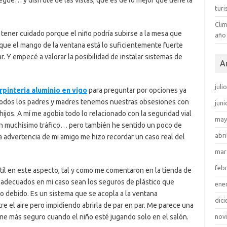
gue… y disfrute de las vistas, que es de lo mejor que tiene la
tur
Clim
a tener cuidado porque el niño podría subirse a la mesa que
año
nque el mango de la ventana está lo suficientemente fuerte
 Y empecé a valorar la posibilidad de instalar sistemas de
A
juli
rpinteria aluminio en vigo
para preguntar por opciones ya
 todos los padres y madres tenemos nuestras obsesiones con
juni
ijos. A mí me agobia todo lo relacionado con la seguridad vial
may
n muchísimo tráfico… pero también he sentido un poco de
abri
a advertencia de mi amigo me hizo recordar un caso real del
mar
feb
il en este aspecto, tal y como me comentaron en la tienda de
ás adecuados en mi caso sean los seguros de plástico que
ene
o debido. Es un sistema que se acopla a la ventana
dic
re el aire pero impidiendo abrirla de par en par. Me parece una
me más seguro cuando el niño esté jugando solo en el salón.
nov