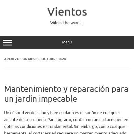
Saltar
al
Vientos
contenido
Wild is the wind…
Menú
ARCHIVO POR MESES:
OCTUBRE 2024
Mantenimiento y reparación para
un jardín impecable
Un césped verde, sano y bien cuidado es el sueño de cualquier
amante de la jardinería. Para lograrlo, contar con un cortacésped en
óptimas condiciones es fundamental. Sin embargo, como cualquier
herramienta, el cortacésped requiere un mantenimiento adecuado