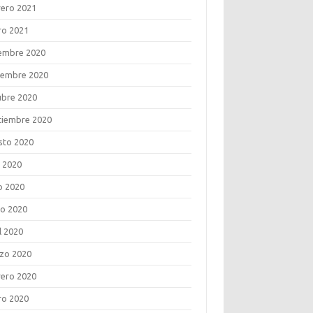
rero 2021
ro 2021
iembre 2020
iembre 2020
ubre 2020
tiembre 2020
sto 2020
o 2020
o 2020
o 2020
l 2020
zo 2020
rero 2020
ro 2020