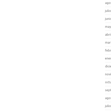
ago
juli
juni
may
abri
mar
feb
ene
dic
nov
oct
sep
ago
juli