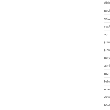
dic
nov
oct
sep
ago
juli
juni
may
abri
mar
feb
ene
dic
nov