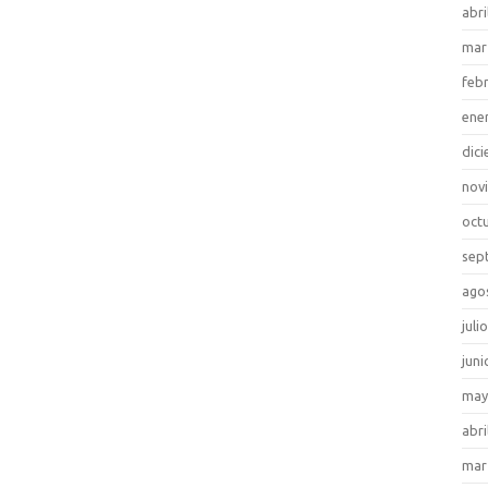
abri
mar
feb
ene
dic
nov
oct
sep
ago
juli
juni
may
abri
mar