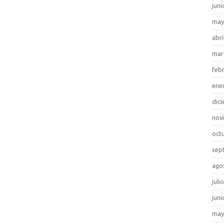
juni
may
abri
mar
feb
ene
dic
nov
oct
sep
ago
juli
juni
may