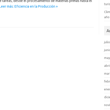
de tareas, desde el procesamiento de materias primas hasta el
tur
Leer más: Eficiencia en la Producción »
Clim
año
A
juli
juni
may
abri
mar
feb
ene
dic
nov