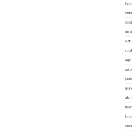
feb
ene
dic
nov
oct
sep
ago
juli
juni
may
abri
mar
feb
ene