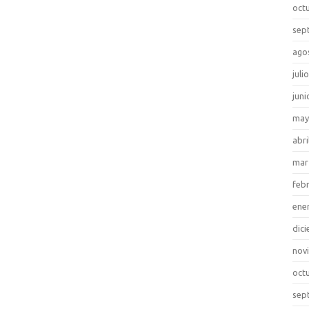
oct
sep
ago
juli
juni
may
abri
mar
feb
ene
dic
nov
oct
sep