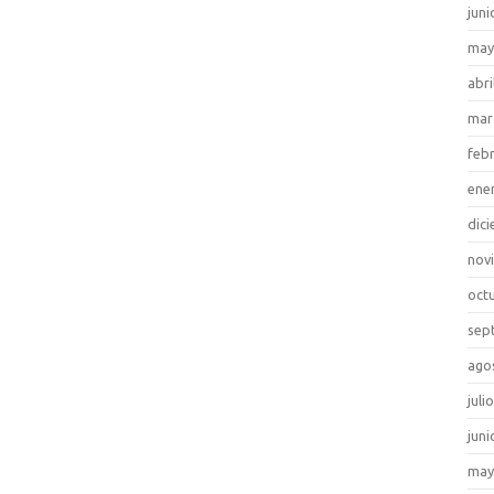
juni
may
abri
mar
feb
ene
dic
nov
oct
sep
ago
juli
juni
may