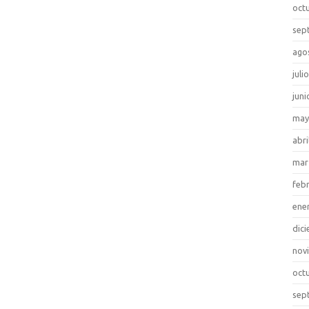
oct
sep
ago
juli
juni
may
abri
mar
feb
ene
dic
nov
oct
sep