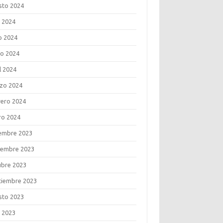
sto 2024
o 2024
o 2024
o 2024
l 2024
zo 2024
rero 2024
ro 2024
iembre 2023
iembre 2023
ubre 2023
tiembre 2023
sto 2023
o 2023