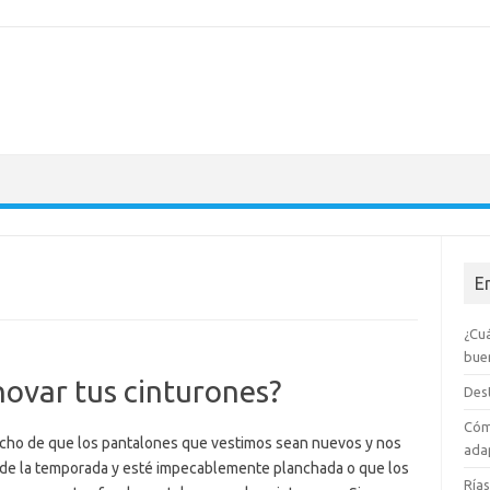
E
¿Cuá
bue
ovar tus cinturones?
Dest
Cóm
ho de que los pantalones que vestimos sean nuevos y nos
adap
 de la temporada y esté impecablemente planchada o que los
Rías