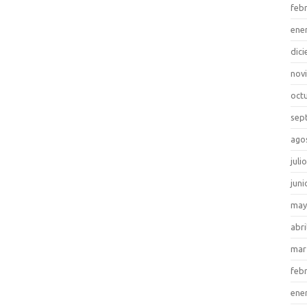
feb
ene
dic
nov
oct
sep
ago
juli
juni
may
abri
mar
feb
ene