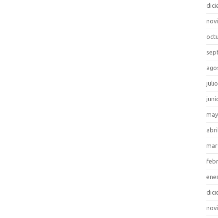
dic
nov
oct
sep
ago
juli
juni
may
abri
mar
feb
ene
dic
nov