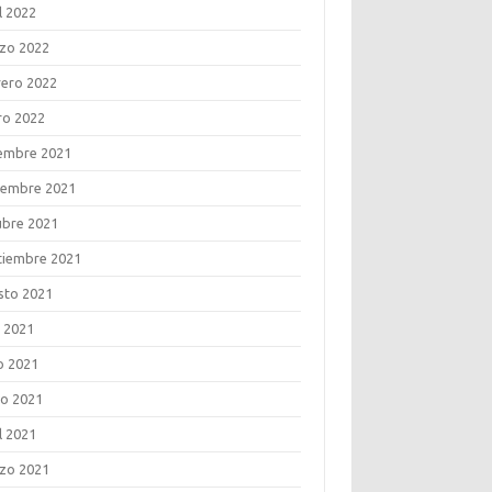
l 2022
zo 2022
rero 2022
ro 2022
iembre 2021
iembre 2021
ubre 2021
tiembre 2021
sto 2021
o 2021
o 2021
o 2021
l 2021
zo 2021