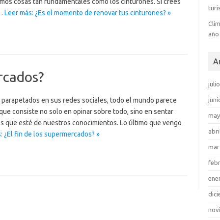
mos cosas tan fundamentales como los cinturones. Si crees
tur
á…
Leer más: ¿Es el momento de renovar tus cinturones? »
Clim
año
A
ercados?
juli
 parapetados en sus redes sociales, todo el mundo parece
juni
que consiste no solo en opinar sobre todo, sino en sentar
may
os que esté de nuestros conocimientos. Lo último que vengo
abri
: ¿El fin de los supermercados? »
mar
feb
ene
dic
nov