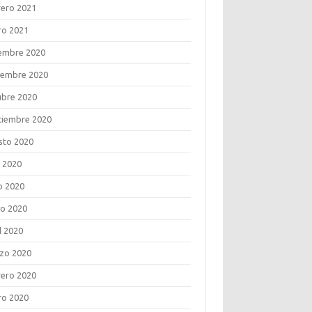
rero 2021
ro 2021
iembre 2020
iembre 2020
ubre 2020
tiembre 2020
sto 2020
o 2020
o 2020
o 2020
l 2020
zo 2020
rero 2020
ro 2020