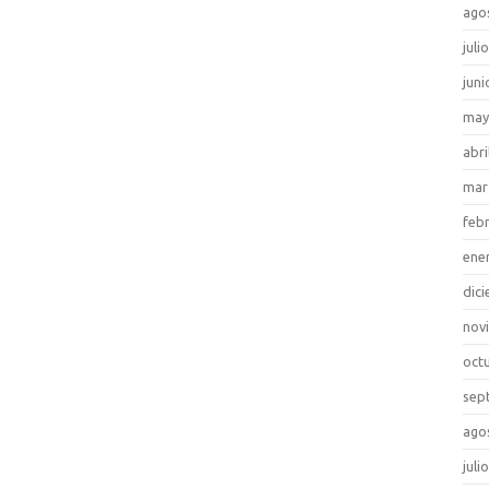
ago
juli
juni
may
abri
mar
feb
ene
dic
nov
oct
sep
ago
juli