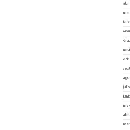
abri
mar
feb
ene
dic
nov
oct
sep
ago
juli
juni
may
abri
mar