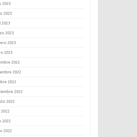
o 2023
o 2023
l 2023
zo 2023
rero 2023
ro 2023
iembre 2022
iembre 2022
ubre 2022
tiembre 2022
sto 2022
o 2022
o 2022
o 2022