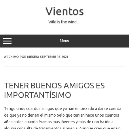
Saltar
al
Vientos
contenido
Wild is the wind…
Menú
ARCHIVO POR MESES:
SEPTIEMBRE 2021
TENER BUENOS AMIGOS ES
IMPORTANTÍSIMO
Tengo unos cuantos amigos que ya han empezado a darse cuenta
de que ya no tienen el mismo pelo que tenían hace unos cuantos
años antes cuando éramos más jóvenes y más de uno ha ido a
alguna consulta de tratamientos alopecia. Aunque creo que es un