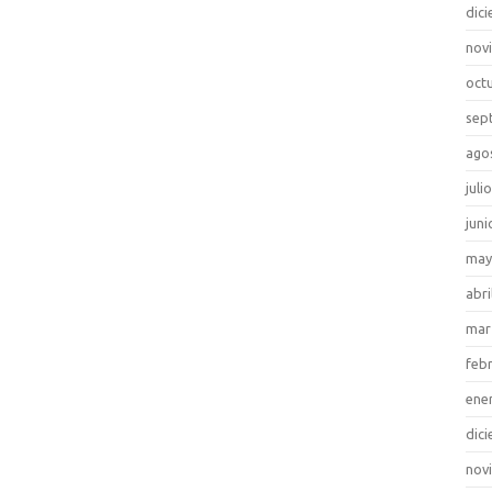
dic
nov
oct
sep
ago
juli
juni
may
abri
mar
feb
ene
dic
nov