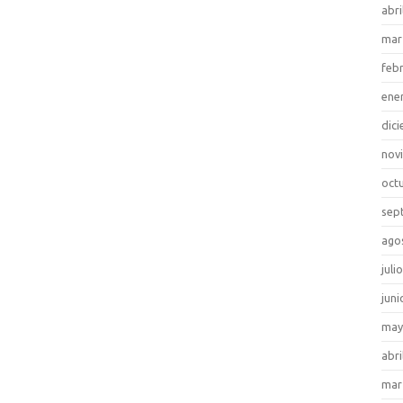
abri
mar
feb
ene
dic
nov
oct
sep
ago
juli
juni
may
abri
mar