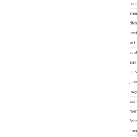
feb
ene
dic
nov
oct
sep
ago
juli
juni
may
abri
mar
feb
ene