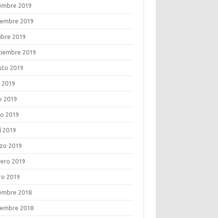
iembre 2019
iembre 2019
ubre 2019
tiembre 2019
sto 2019
o 2019
o 2019
o 2019
l 2019
zo 2019
rero 2019
ro 2019
iembre 2018
iembre 2018