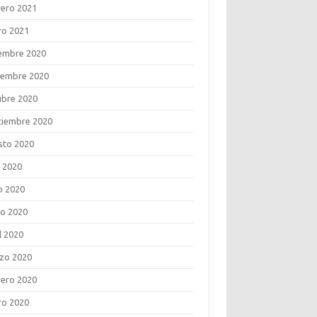
rero 2021
ro 2021
iembre 2020
iembre 2020
ubre 2020
tiembre 2020
sto 2020
o 2020
o 2020
o 2020
l 2020
zo 2020
rero 2020
ro 2020