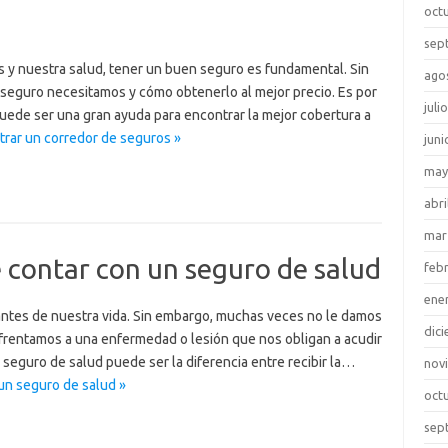
oct
sep
 y nuestra salud, tener un buen seguro es fundamental. Sin
ago
e seguro necesitamos y cómo obtenerlo al mejor precio. Es por
juli
uede ser una gran ayuda para encontrar la mejor cobertura a
trar un corredor de seguros »
juni
may
abri
mar
 contar con un seguro de salud
feb
ene
antes de nuestra vida. Sin embargo, muchas veces no le damos
dic
frentamos a una enfermedad o lesión que nos obligan a acudir
seguro de salud puede ser la diferencia entre recibir la…
nov
un seguro de salud »
oct
sep