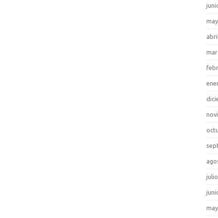
juni
may
abri
mar
feb
ene
dic
nov
oct
sep
ago
juli
juni
may