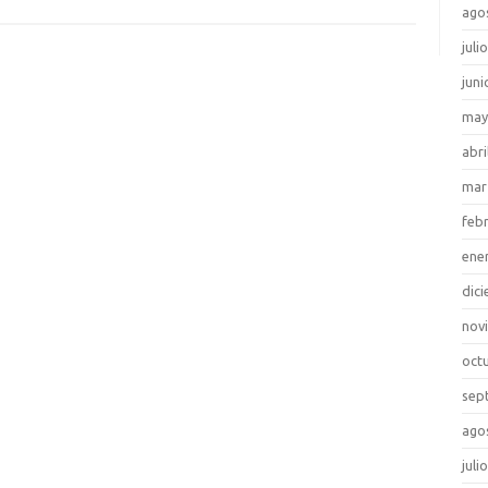
ago
juli
juni
may
abri
mar
feb
ene
dic
nov
oct
sep
ago
juli