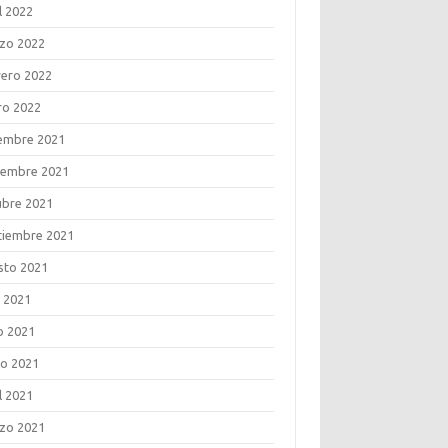
l 2022
zo 2022
rero 2022
ro 2022
iembre 2021
iembre 2021
ubre 2021
tiembre 2021
sto 2021
o 2021
o 2021
o 2021
l 2021
zo 2021