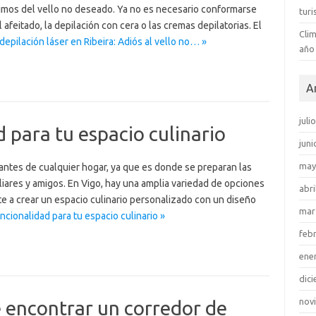
mos del vello no deseado. Ya no es necesario conformarse
tur
feitado, la depilación con cera o las cremas depilatorias. El
Clim
epilación láser en Ribeira: Adiós al vello no… »
año
A
juli
 para tu espacio culinario
juni
may
antes de cualquier hogar, ya que es donde se preparan las
ares y amigos. En Vigo, hay una amplia variedad de opciones
abri
 a crear un espacio culinario personalizado con un diseño
mar
ncionalidad para tu espacio culinario »
feb
ene
dic
nov
 encontrar un corredor de