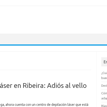
E
¿Cuá
bue
áser en Ribeira: Adiós al vello
Dest
Cóm
adap
ega, ahora cuenta con un centro de depilación láser que está
Rías