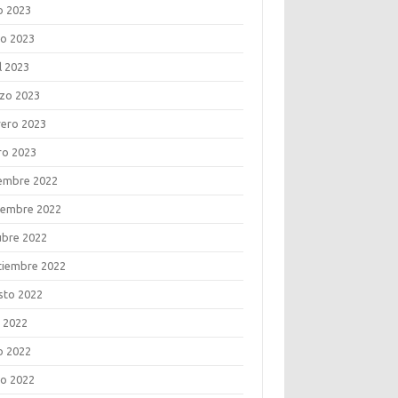
o 2023
o 2023
l 2023
zo 2023
rero 2023
ro 2023
iembre 2022
iembre 2022
ubre 2022
tiembre 2022
sto 2022
o 2022
o 2022
o 2022