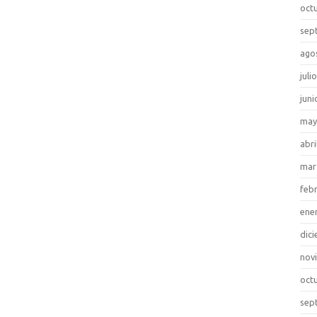
oct
sep
ago
juli
juni
may
abri
mar
feb
ene
dic
nov
oct
sep