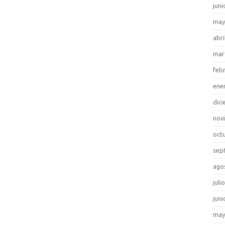
juni
may
abri
mar
feb
ene
dic
nov
oct
sep
ago
juli
juni
may