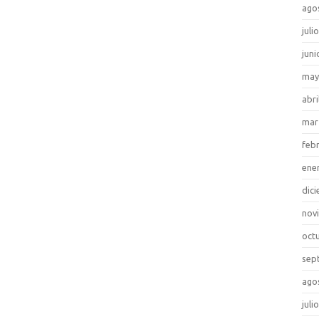
ago
juli
juni
may
abri
mar
feb
ene
dic
nov
oct
sep
ago
juli