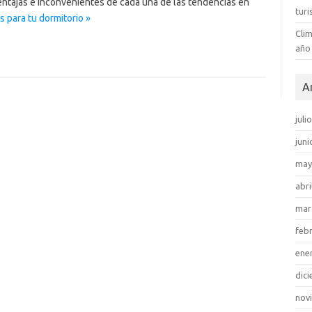
entajas e inconvenientes de cada una de las tendencias en
tur
 para tu dormitorio »
Clim
año
A
juli
juni
may
abri
mar
feb
ene
dic
nov