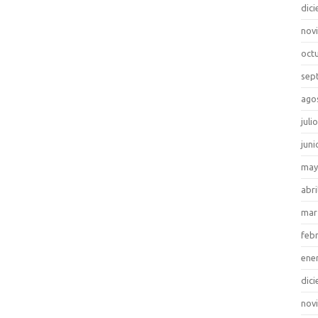
dic
nov
oct
sep
ago
juli
juni
may
abri
mar
feb
ene
dic
nov