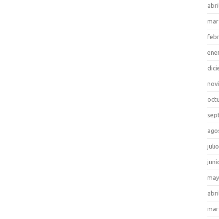
abri
mar
feb
ene
dic
nov
oct
sep
ago
juli
juni
may
abri
mar