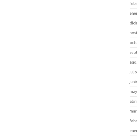
feb
ene
dic
nov
oct
sep
ago
juli
juni
may
abri
mar
feb
ene