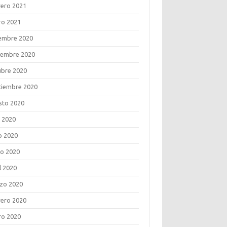
rero 2021
ro 2021
iembre 2020
iembre 2020
ubre 2020
tiembre 2020
sto 2020
o 2020
o 2020
o 2020
l 2020
zo 2020
rero 2020
ro 2020