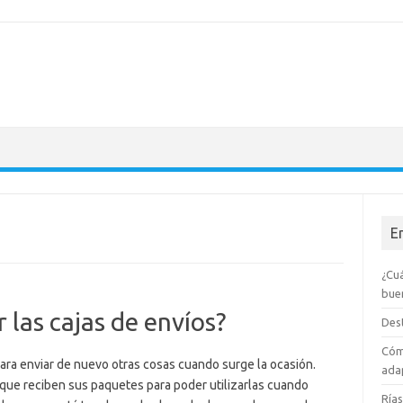
E
¿Cuá
bue
r las cajas de envíos?
Dest
Cóm
para enviar de nuevo otras cosas cuando surge la ocasión.
adap
que reciben sus paquetes para poder utilizarlas cuando
Rías