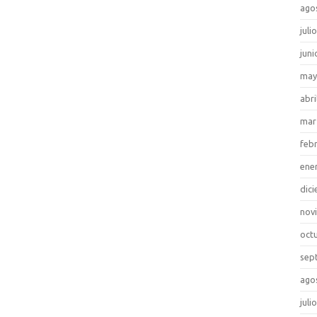
ago
juli
juni
may
abri
mar
feb
ene
dic
nov
oct
sep
ago
juli