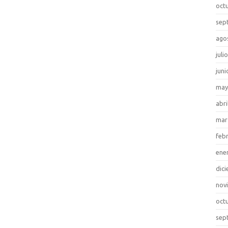
oct
sep
ago
juli
juni
may
abri
mar
feb
ene
dic
nov
oct
sep