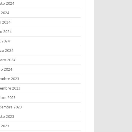
sto 2024
o 2024
o 2024
o 2024
l 2024
zo 2024
rero 2024
ro 2024
iembre 2023
iembre 2023
ubre 2023
tiembre 2023
sto 2023
o 2023