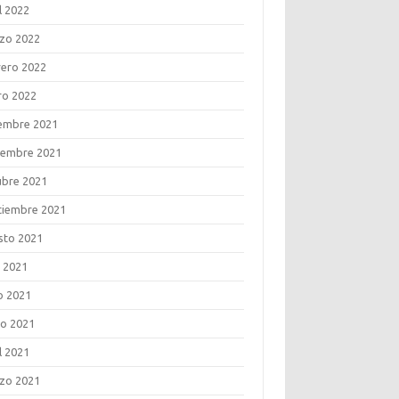
l 2022
zo 2022
rero 2022
ro 2022
iembre 2021
iembre 2021
ubre 2021
tiembre 2021
sto 2021
o 2021
o 2021
o 2021
l 2021
zo 2021