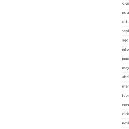
dic
nov
oct
sep
ago
juli
juni
may
abri
mar
feb
ene
dic
nov