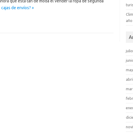
 ahora que está tan de moda el vender la ropa de segunda
tur
 cajas de envíos? »
Clim
año
A
juli
juni
may
abri
mar
feb
ene
dic
nov