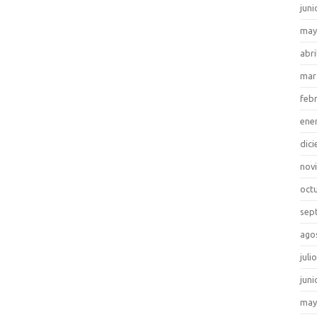
juni
may
abri
mar
feb
ene
dic
nov
oct
sep
ago
juli
juni
may