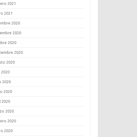
rero 2021
ro 2021
iembre 2020
iembre 2020
ubre 2020
tiembre 2020
sto 2020
o 2020
o 2020
o 2020
l 2020
zo 2020
rero 2020
ro 2020