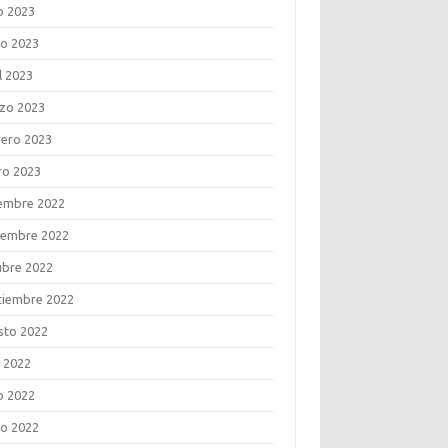
o 2023
o 2023
l 2023
zo 2023
rero 2023
ro 2023
iembre 2022
iembre 2022
ubre 2022
tiembre 2022
sto 2022
o 2022
o 2022
o 2022