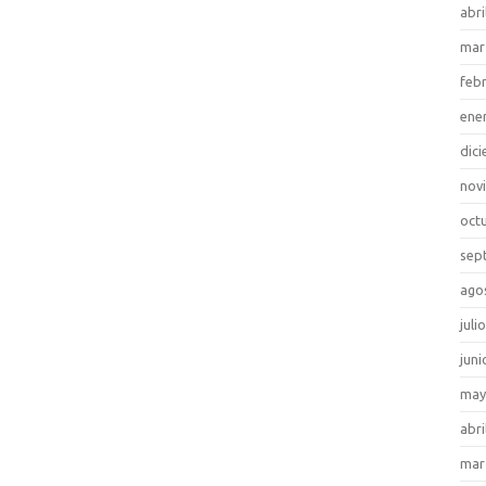
abri
mar
feb
ene
dic
nov
oct
sep
ago
juli
juni
may
abri
mar