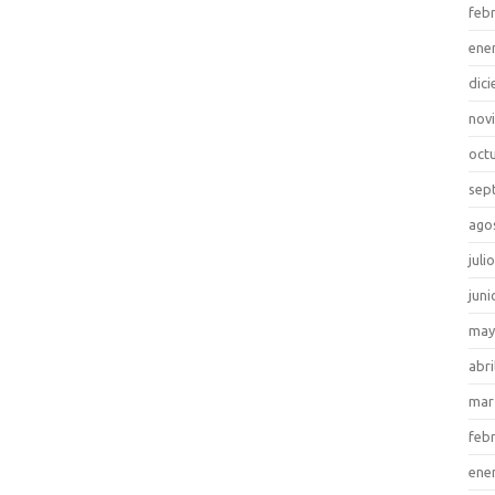
feb
ene
dic
nov
oct
sep
ago
juli
juni
may
abri
mar
feb
ene