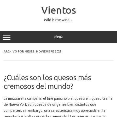
Saltar
al
Vientos
contenido
Wild is the wind…
Menú
ARCHIVO POR MESES:
NOVIEMBRE 2025
¿Cuáles son los quesos más
cremosos del mundo?
La mozzarella campana, el brie parisino o el quescrem queso crema
de Nueva York son quesos de orígenes bien distintos que
comparten, sin embargo, una característica muy apreciada en la
repostería y la alta cocina: la cremosidad. Los quesos cremosos