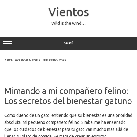
Saltar
al
Vientos
contenido
Wild is the wind…
Menú
ARCHIVO POR MESES:
FEBRERO 2025
Mimando a mi compañero felino:
Los secretos del bienestar gatuno
Como dueño de un gato, entiendo que su bienestar es una prioridad
absoluta. Mi pequeño compañero felino, Simba, me ha enseñado
que los cuidados de bienestar para tu gato van mucho más allá de
llenar su plato de comida. Se trata de crear un entorno