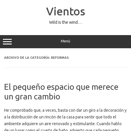
Saltar
al
Vientos
contenido
Wild is the wind…
Menú
ARCHIVO DE LA CATEGORÍA:
REFORMAS
El pequeño espacio que merece
un gran cambio
He comprobado que, a veces, basta con dar un giro a la decoración y
a la distribución de un rincón de la casa para sentir que todo el
ambiente adquiere un aire renovado y estimulante. Cuando hablo
de un lugar como el cuarto de baño, advierto que cada pequeño