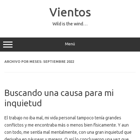
Saltar
al
Vientos
contenido
Wild is the wind…
Menú
ARCHIVO POR MESES:
SEPTIEMBRE 2022
Buscando una causa para mi
inquietud
El trabajo no iba mal, mi vida personal tampoco tenía grandes
conflictos y me encontraba más o menos bien físicamente. Y aun
con todo, me sentía mal mentalmente, con una gran inquietud que
derivaba en náuseas y mareos. O así lo concluyeron una vez que