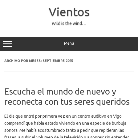
Saltar
al
Vientos
contenido
Wild is the wind…
Menú
ARCHIVO POR MESES:
SEPTIEMBRE 2025
Escucha el mundo de nuevo y
reconecta con tus seres queridos
El día que entré por primera vez en un centro auditivo en Vigo
comprendí que había estado viviendo en una especie de burbuja
sonora. Me había acostumbrado tanto a pedir que repitieran las
frases, a subir el volumen de la televisión o a sonreír sin entender