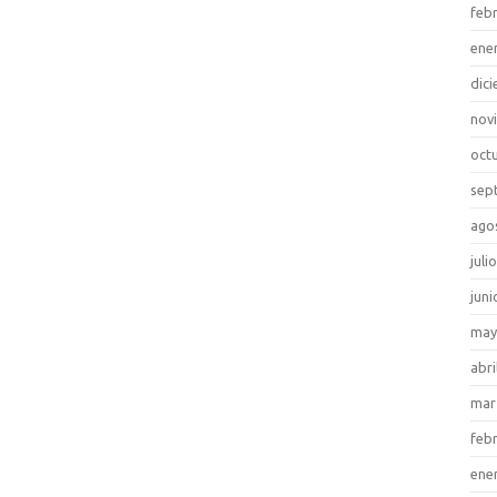
feb
ene
dic
nov
oct
sep
ago
juli
juni
may
abri
mar
feb
ene