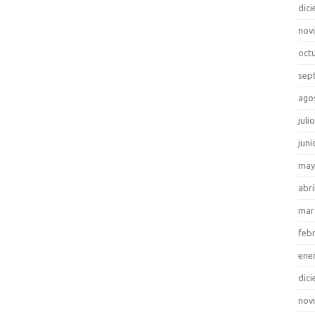
dic
nov
oct
sep
ago
juli
juni
may
abri
mar
feb
ene
dic
nov