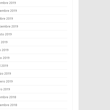
iembre 2019
iembre 2019
ubre 2019
tiembre 2019
sto 2019
o 2019
o 2019
o 2019
l 2019
zo 2019
rero 2019
ro 2019
iembre 2018
iembre 2018