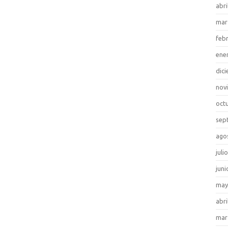
abri
mar
feb
ene
dic
nov
oct
sep
ago
juli
juni
may
abri
mar