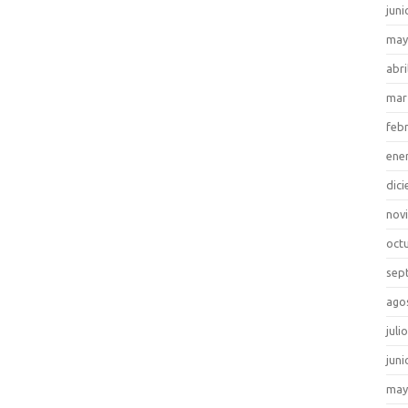
juni
may
abri
mar
feb
ene
dic
nov
oct
sep
ago
juli
juni
may