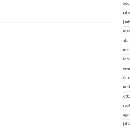
ago
juli
juni
may
abri
mar
feb
ene
dic
nov
oct
sep
ago
juli