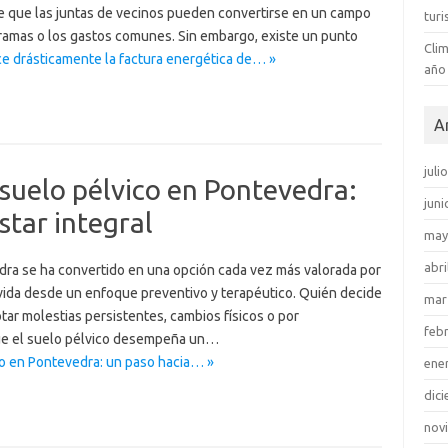
be que las juntas de vecinos pueden convertirse en un campo
tur
rramas o los gastos comunes. Sin embargo, existe un punto
Clim
ce drásticamente la factura energética de… »
año
A
juli
 suelo pélvico en Pontevedra:
juni
star integral
may
abri
edra se ha convertido en una opción cada vez más valorada por
vida desde un enfoque preventivo y terapéutico. Quién decide
mar
otar molestias persistentes, cambios físicos o por
feb
ue el suelo pélvico desempeña un…
ico en Pontevedra: un paso hacia… »
ene
dic
nov