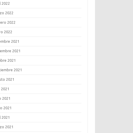
l 2022
zo 2022
rero 2022
ro 2022
iembre 2021
iembre 2021
ubre 2021
tiembre 2021
sto 2021
o 2021
o 2021
o 2021
l 2021
zo 2021