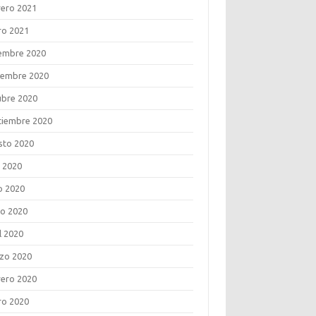
rero 2021
ro 2021
iembre 2020
iembre 2020
ubre 2020
tiembre 2020
sto 2020
o 2020
o 2020
o 2020
l 2020
zo 2020
rero 2020
ro 2020