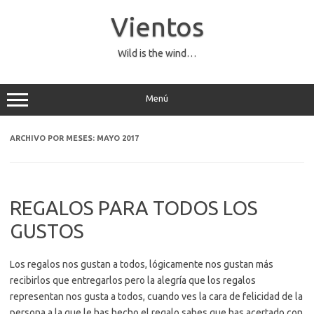
Saltar
al
Vientos
contenido
Wild is the wind…
Menú
ARCHIVO POR MESES:
MAYO 2017
REGALOS PARA TODOS LOS
GUSTOS
Los regalos nos gustan a todos, lógicamente nos gustan más
recibirlos que entregarlos pero la alegría que los regalos
representan nos gusta a todos, cuando ves la cara de felicidad de la
persona a la que le has hecho el regalo sabes que has acertado con