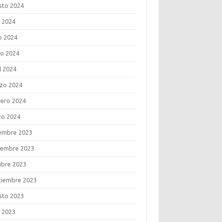
sto 2024
o 2024
o 2024
o 2024
l 2024
zo 2024
rero 2024
ro 2024
iembre 2023
iembre 2023
ubre 2023
tiembre 2023
sto 2023
o 2023