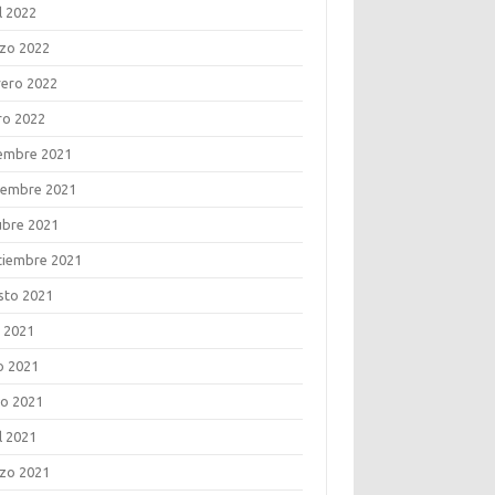
l 2022
zo 2022
rero 2022
ro 2022
iembre 2021
iembre 2021
ubre 2021
tiembre 2021
sto 2021
o 2021
o 2021
o 2021
l 2021
zo 2021