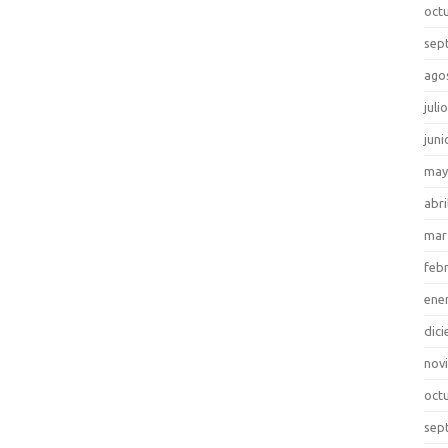
oct
sep
ago
juli
juni
may
abri
mar
feb
ene
dic
nov
oct
sep