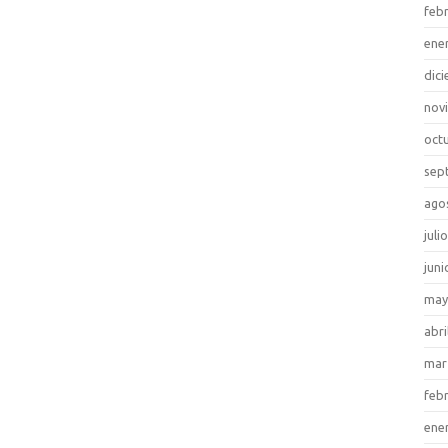
feb
ene
dic
nov
oct
sep
ago
juli
juni
may
abri
mar
feb
ene