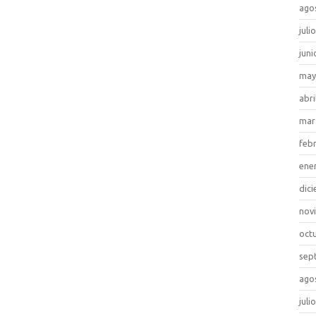
ago
juli
juni
may
abri
mar
feb
ene
dic
nov
oct
sep
ago
juli