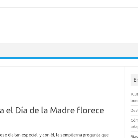
E
¿Cuá
bue
a el Día de la Madre florece
Dest
Cóm
adap
se día tan especial, y con él, la sempiterna pregunta que
Rías