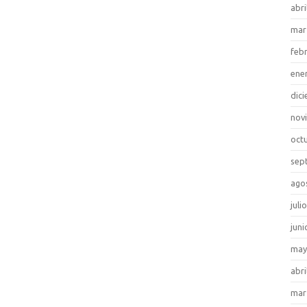
abri
mar
feb
ene
dic
nov
oct
sep
ago
juli
juni
may
abri
mar