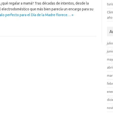
l: ¿qué regalar a mamá? Tras décadas de intentos, desde la
tur
l electrodoméstico que más bien parecía un encargo para su
Clim
alo perfecto para el Día de la Madre florece… »
año
A
juli
juni
may
abri
mar
feb
ene
dic
nov