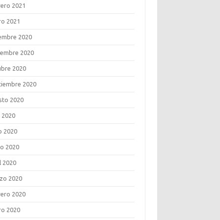
rero 2021
ro 2021
iembre 2020
iembre 2020
ubre 2020
tiembre 2020
sto 2020
o 2020
o 2020
o 2020
l 2020
zo 2020
rero 2020
ro 2020