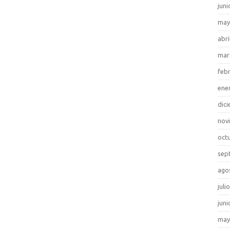
juni
may
abri
mar
feb
ene
dic
nov
oct
sep
ago
juli
juni
may