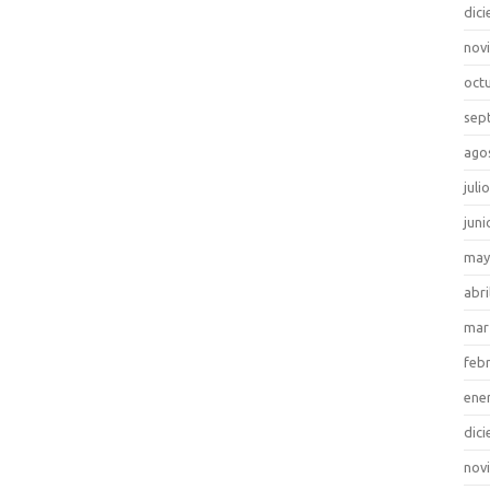
dic
nov
oct
sep
ago
juli
juni
may
abri
mar
feb
ene
dic
nov