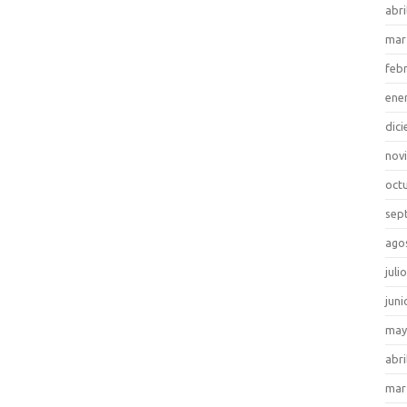
abri
mar
feb
ene
dic
nov
oct
sep
ago
juli
juni
may
abri
mar