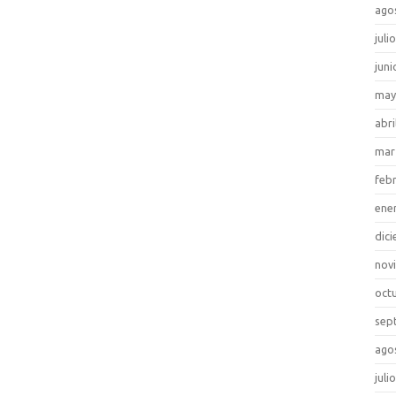
ago
juli
juni
may
abri
mar
feb
ene
dic
nov
oct
sep
ago
juli