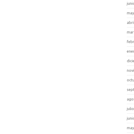
juni
may
abri
mar
feb
ene
dic
nov
oct
sep
ago
juli
juni
may