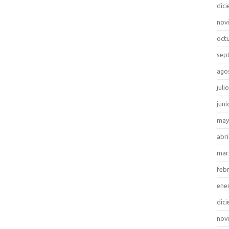
dic
nov
oct
sep
ago
juli
juni
may
abri
mar
feb
ene
dic
nov