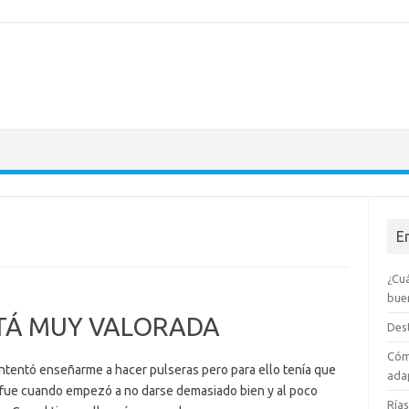
E
¿Cuá
bue
STÁ MUY VALORADA
Dest
Cóm
ntentó enseñarme a hacer pulseras pero para ello tenía que
adap
í fue cuando empezó a no darse demasiado bien y al poco
Rías