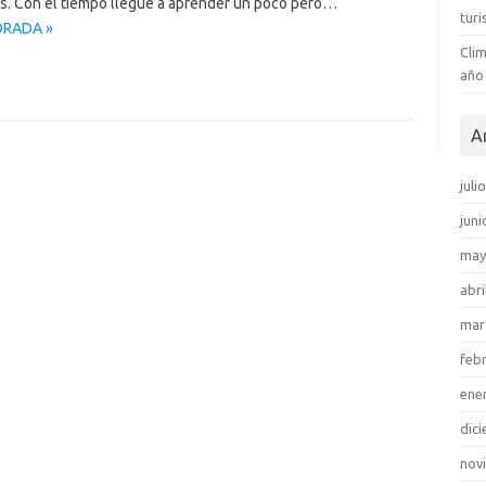
as. Con el tiempo llegué a aprender un poco pero…
tur
ORADA »
Clim
año
A
juli
juni
may
abri
mar
feb
ene
dic
nov