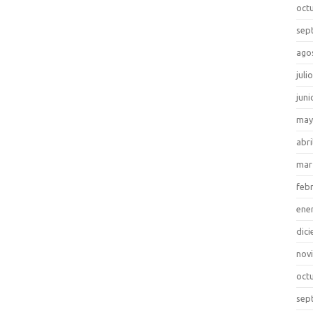
oct
sep
ago
juli
juni
may
abri
mar
feb
ene
dic
nov
oct
sep