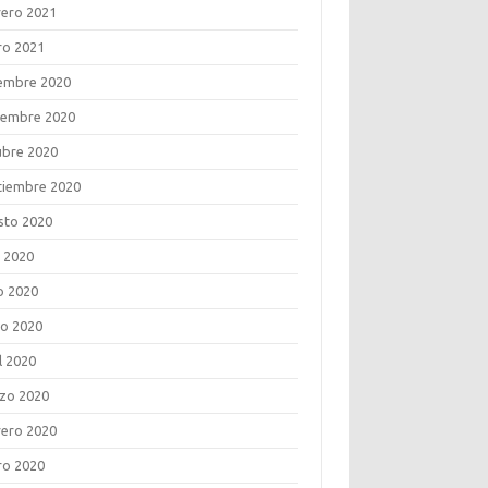
rero 2021
ro 2021
iembre 2020
iembre 2020
ubre 2020
tiembre 2020
sto 2020
o 2020
o 2020
o 2020
l 2020
zo 2020
rero 2020
ro 2020