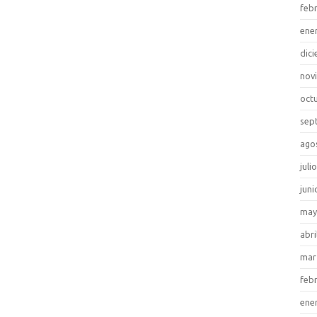
feb
ene
dic
nov
oct
sep
ago
juli
juni
may
abri
mar
feb
ene