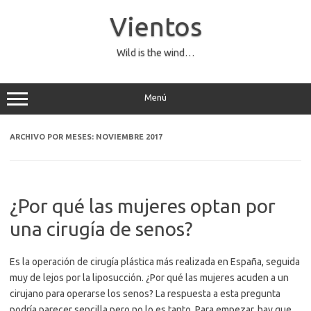
Saltar
al
Vientos
contenido
Wild is the wind…
Menú
ARCHIVO POR MESES:
NOVIEMBRE 2017
¿Por qué las mujeres optan por
una cirugía de senos?
Es la operación de cirugía plástica más realizada en España, seguida
muy de lejos por la liposucción. ¿Por qué las mujeres acuden a un
cirujano para operarse los senos? La respuesta a esta pregunta
podría parecer sencilla pero no lo es tanto. Para empezar, hay que