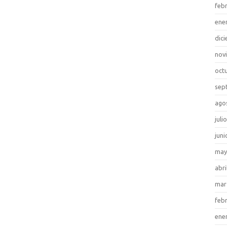
feb
ene
dic
nov
oct
sep
ago
juli
juni
may
abri
mar
feb
ene