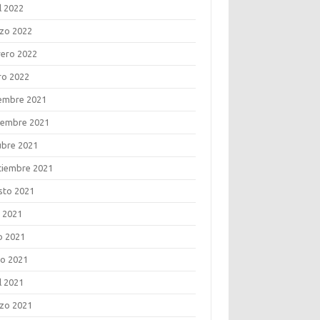
l 2022
zo 2022
rero 2022
ro 2022
iembre 2021
iembre 2021
ubre 2021
tiembre 2021
sto 2021
o 2021
o 2021
o 2021
l 2021
zo 2021