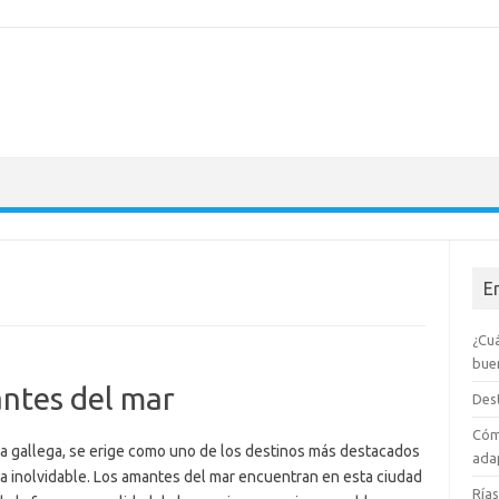
E
¿Cuá
bue
antes del mar
Dest
Cóm
sta gallega, se erige como uno de los destinos más destacados
adap
da inolvidable. Los amantes del mar encuentran en esta ciudad
Rías