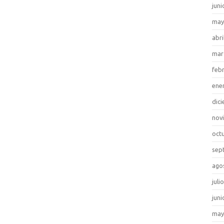
juni
may
abri
mar
feb
ene
dic
nov
oct
sep
ago
juli
juni
may