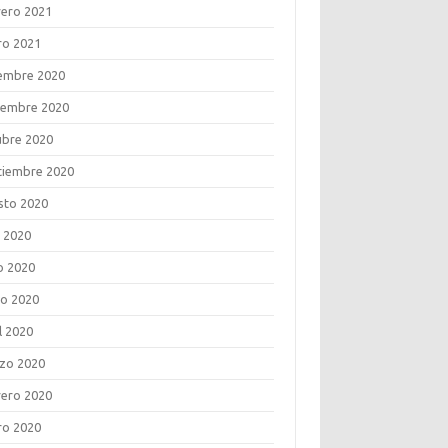
rero 2021
ro 2021
iembre 2020
iembre 2020
ubre 2020
tiembre 2020
sto 2020
o 2020
o 2020
o 2020
l 2020
zo 2020
rero 2020
ro 2020