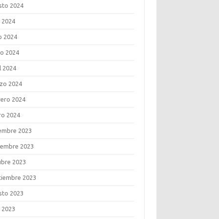
sto 2024
o 2024
o 2024
o 2024
l 2024
zo 2024
rero 2024
ro 2024
iembre 2023
iembre 2023
ubre 2023
tiembre 2023
sto 2023
o 2023