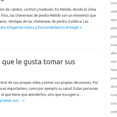
oct
n de calidez, confort y tradición. En Melide, donde el clima
sep
ás fríos, las chimeneas de piedra Melide son un elemento que
ago
ares. Ventajas de las chimeneas de piedra: Estética: Las
ra: Elegancia rústica y funcionalidad en el hogar »
juli
juni
may
abri
a que le gusta tomar sus
mar
feb
ene
ntrol de sus propias vidas y tomar sus propias decisiones. Por
dic
osas importantes, como por ejemplo su salud. Estas personas
s el que tiene que atenderles, sino que escogen a…
nov
ta tomar sus… »
oct
sep