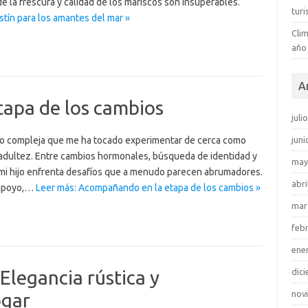
de la frescura y calidad de los mariscos son insuperables.
tur
stín para los amantes del mar »
Clim
año
A
apa de los cambios
juli
ro compleja que me ha tocado experimentar de cerca como
juni
 adultez. Entre cambios hormonales, búsqueda de identidad y
may
mi hijo enfrenta desafíos que a menudo parecen abrumadores.
abri
r apoyo,…
Leer más: Acompañando en la etapa de los cambios »
mar
feb
ene
Elegancia rústica y
dic
nov
ogar