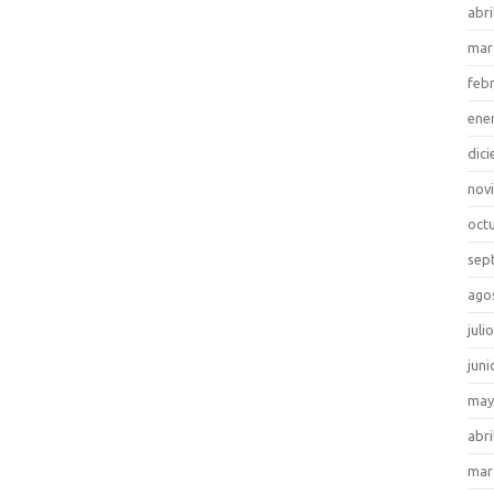
abri
mar
feb
ene
dic
nov
oct
sep
ago
juli
juni
may
abri
mar