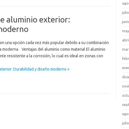
ago
juli
e aluminio exterior:
juni
 moderno
may
abri
 son una opción cada vez más popular debido a su combinación
ca moderna. Ventajas del aluminio como material El aluminio
mar
e resistente a la corrosión, lo cual es ideal en zonas con
feb
ene
xterior: Durabilidad y diseño moderno »
dic
nov
oct
sep
ago
juli