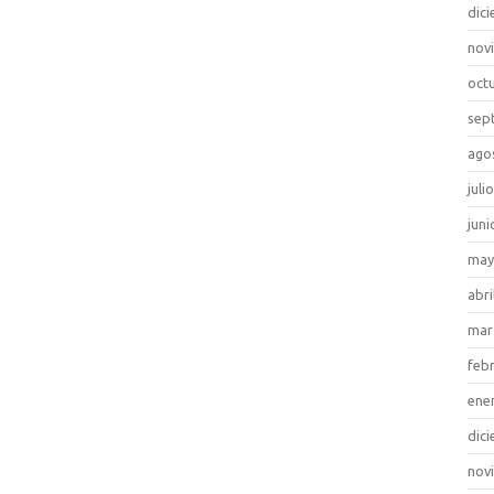
dic
nov
oct
sep
ago
juli
juni
may
abri
mar
feb
ene
dic
nov