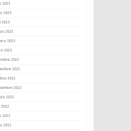
o 2023
o 2023
l 2023
zo 2023
rero 2023
ro 2023
iembre 2022
iembre 2022
ubre 2022
tiembre 2022
sto 2022
o 2022
o 2022
o 2022