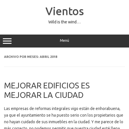
Saltar
al
Vientos
contenido
Wild is the wind…
Menú
ARCHIVO POR MESES:
ABRIL 2018
MEJORAR EDIFICIOS ES
MEJORAR LA CIUDAD
Las empresas de reformas integrales vigo están de enhorabuena,
ya que el ayuntamiento se ha puesto serio con los propietarios que
no hayan cuidado de sus inmuebles en la ciudad. Y me parece de lo
más correcto, no podemos permitir que nuestra ciudad esté llena