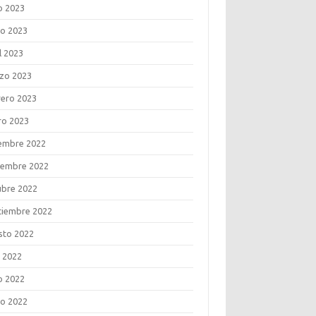
o 2023
o 2023
l 2023
zo 2023
rero 2023
ro 2023
iembre 2022
iembre 2022
ubre 2022
tiembre 2022
sto 2022
o 2022
o 2022
o 2022