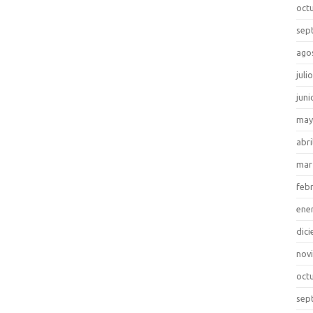
oct
sep
ago
juli
juni
may
abri
mar
feb
ene
dic
nov
oct
sep