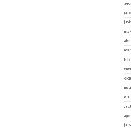
ago
juli
juni
may
abri
mar
feb
ene
dic
nov
oct
sep
ago
juli