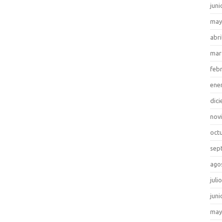
juni
may
abri
mar
feb
ene
dic
nov
oct
sep
ago
juli
juni
may