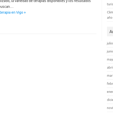
zado, la variedad de terapias disponibles y los resultados
tur
 buscan…
terapia en Vigo »
Clim
año
A
juli
juni
may
abri
mar
feb
ene
dic
nov