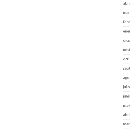
abri
mar
feb
ene
dic
nov
oct
sep
ago
juli
juni
may
abri
mar