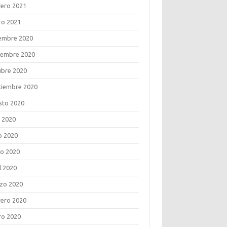
rero 2021
ro 2021
iembre 2020
iembre 2020
ubre 2020
tiembre 2020
sto 2020
o 2020
o 2020
o 2020
l 2020
zo 2020
rero 2020
ro 2020