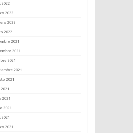
l 2022
zo 2022
rero 2022
ro 2022
iembre 2021
iembre 2021
ubre 2021
tiembre 2021
sto 2021
o 2021
o 2021
o 2021
l 2021
zo 2021