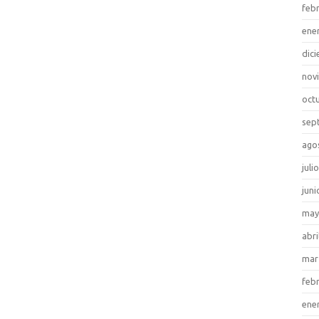
feb
ene
dic
nov
oct
sep
ago
juli
juni
may
abri
mar
feb
ene