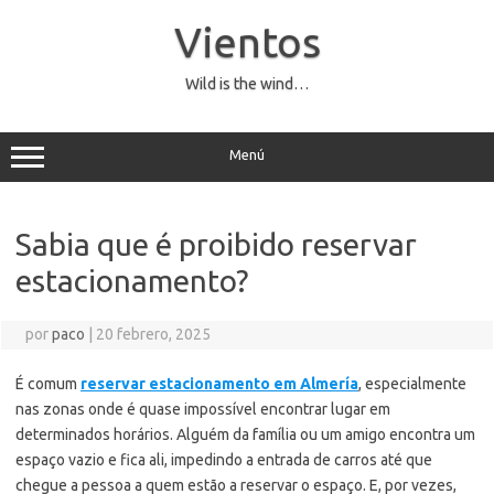
Saltar
al
Vientos
contenido
Wild is the wind…
Menú
Sabia que é proibido reservar
estacionamento?
por
paco
|
20 febrero, 2025
É comum
reservar estacionamento em Almería
, especialmente
nas zonas onde é quase impossível encontrar lugar em
determinados horários. Alguém da família ou um amigo encontra um
espaço vazio e fica ali, impedindo a entrada de carros até que
chegue a pessoa a quem estão a reservar o espaço. E, por vezes,