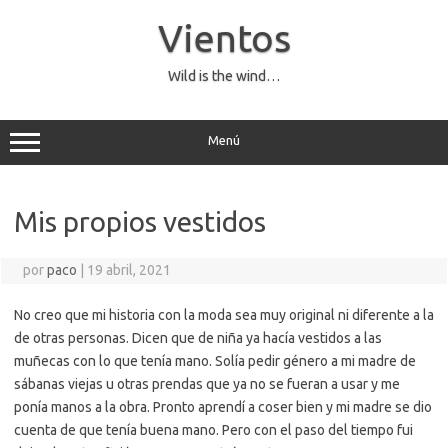
Saltar
al
Vientos
contenido
Wild is the wind…
Menú
Mis propios vestidos
por
paco
|
19 abril, 2021
No creo que mi historia con la moda sea muy original ni diferente a la
de otras personas. Dicen que de niña ya hacía vestidos a las
muñecas con lo que tenía mano. Solía pedir género a mi madre de
sábanas viejas u otras prendas que ya no se fueran a usar y me
ponía manos a la obra. Pronto aprendí a coser bien y mi madre se dio
cuenta de que tenía buena mano. Pero con el paso del tiempo fui