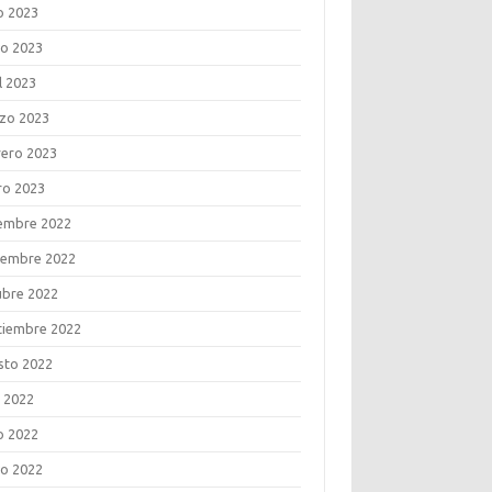
o 2023
o 2023
l 2023
zo 2023
rero 2023
ro 2023
iembre 2022
iembre 2022
ubre 2022
tiembre 2022
sto 2022
o 2022
o 2022
o 2022