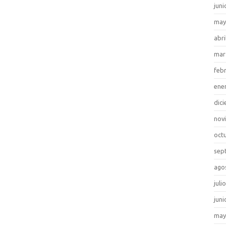
juni
may
abri
mar
feb
ene
dic
nov
oct
sep
ago
juli
juni
may