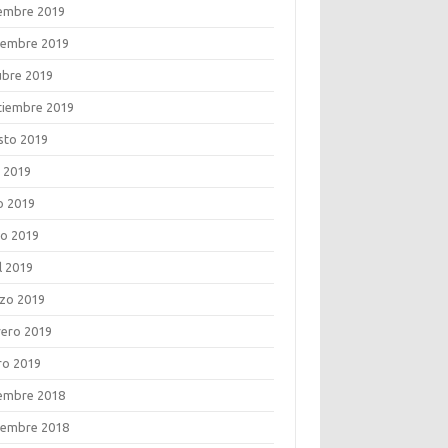
iembre 2019
iembre 2019
ubre 2019
tiembre 2019
sto 2019
o 2019
o 2019
o 2019
l 2019
zo 2019
rero 2019
ro 2019
iembre 2018
iembre 2018