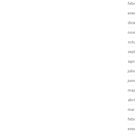
feb
ene
dic
nov
oct
sep
ago
juli
juni
may
abri
mar
feb
ene