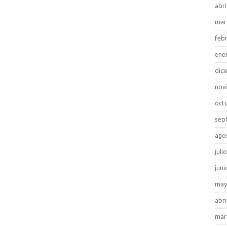
abri
mar
feb
ene
dic
nov
oct
sep
ago
juli
juni
may
abri
mar