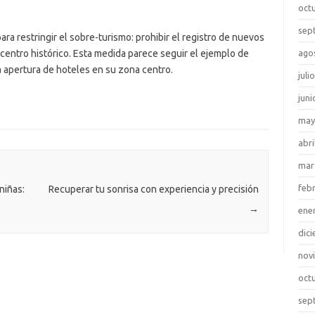
oct
sep
para restringir el sobre-turismo: prohibir el registro de nuevos
u centro histórico. Esta medida parece seguir el ejemplo de
ago
 apertura de hoteles en su zona centro.
juli
juni
may
abri
mar
feb
niñas:
Recuperar tu sonrisa con experiencia y precisión
→
ene
dic
nov
oct
sep