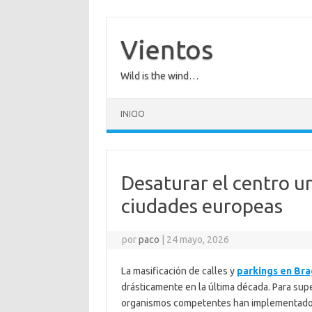
Saltar
al
contenido
Vientos
Wild is the wind…
INICIO
Desaturar el centro ur
ciudades europeas
por
paco
|
24 mayo, 2026
La masificación de calles y
parkings en Br
drásticamente en la última década. Para sup
organismos competentes han implementado c