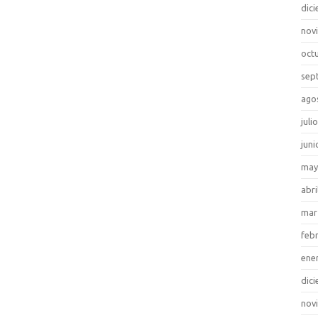
dic
nov
oct
sep
ago
juli
juni
may
abri
mar
feb
ene
dic
nov