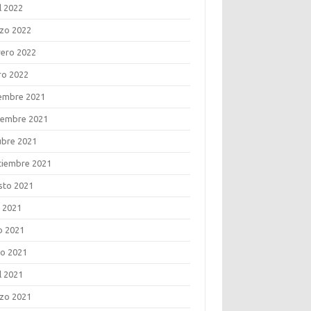
l 2022
zo 2022
rero 2022
ro 2022
iembre 2021
iembre 2021
ubre 2021
tiembre 2021
sto 2021
o 2021
o 2021
o 2021
l 2021
zo 2021