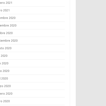
rero 2021
ro 2021
iembre 2020
iembre 2020
ubre 2020
tiembre 2020
sto 2020
o 2020
o 2020
o 2020
l 2020
zo 2020
rero 2020
ro 2020