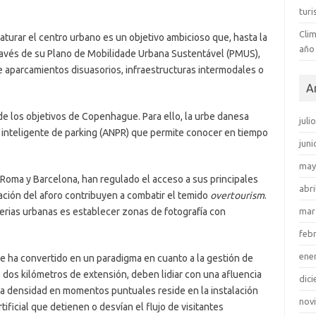
tur
Clim
aturar el centro urbano es un objetivo ambicioso que, hasta la
año
través de su Plano de Mobilidade Urbana Sustentável (PMUS),
e aparcamientos disuasorios, infraestructuras intermodales o
A
 de los objetivos de Copenhague. Para ello, la urbe danesa
juli
 inteligente de parking (ANPR) que permite conocer en tiempo
juni
may
 Roma y Barcelona, han regulado el acceso a sus principales
abri
ación del aforo contribuyen a combatir el temido
overtourism
.
terias urbanas es establecer zonas de fotografía con
mar
feb
ene
se ha convertido en un paradigma en cuanto a la gestión de
e dos kilómetros de extensión, deben lidiar con una afluencia
dic
r la densidad en momentos puntuales reside en la instalación
nov
tificial que detienen o desvían el flujo de visitantes