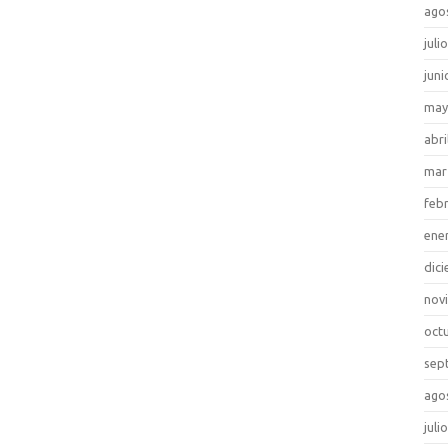
ago
juli
juni
may
abri
mar
feb
ene
dic
nov
oct
sep
ago
juli