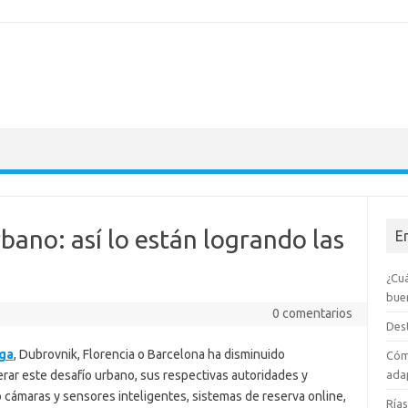
bano: así lo están logrando las
E
¿Cuá
bue
0 comentarios
Dest
aga
, Dubrovnik, Florencia o Barcelona ha disminuido
Cóm
erar este desafío urbano, sus respectivas autoridades y
adap
ámaras y sensores inteligentes, sistemas de reserva online,
Rías