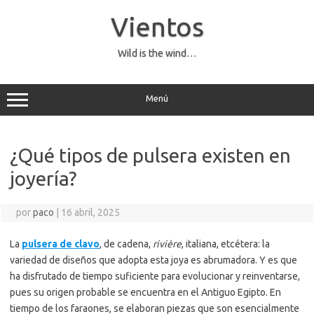
Saltar
al
Vientos
contenido
Wild is the wind…
Menú
¿Qué tipos de pulsera existen en
joyería?
por
paco
|
16 abril, 2025
La
pulsera de clavo
, de cadena,
rivière
, italiana, etcétera: la
variedad de diseños que adopta esta joya es abrumadora. Y es que
ha disfrutado de tiempo suficiente para evolucionar y reinventarse,
pues su origen probable se encuentra en el Antiguo Egipto. En
tiempo de los faraones, se elaboran piezas que son esencialmente