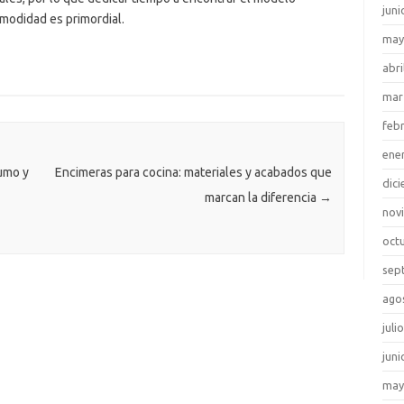
juni
modidad es primordial.
may
abri
mar
feb
ene
umo y
Encimeras para cocina: materiales y acabados que
dic
marcan la diferencia
→
nov
oct
sep
ago
juli
juni
may