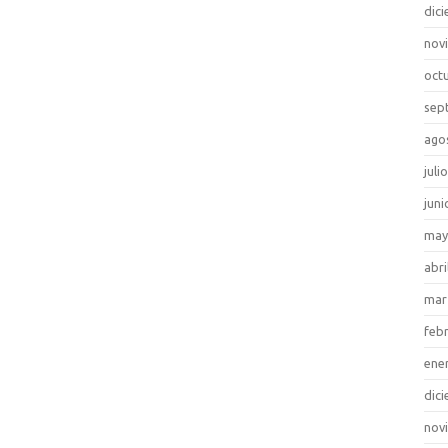
dic
nov
oct
sep
ago
juli
juni
may
abri
mar
feb
ene
dic
nov