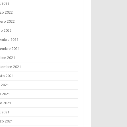
l 2022
zo 2022
rero 2022
ro 2022
iembre 2021
iembre 2021
ubre 2021
tiembre 2021
sto 2021
o 2021
o 2021
o 2021
l 2021
zo 2021