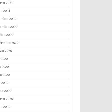
rero 2021
ro 2021
iembre 2020
iembre 2020
ubre 2020
tiembre 2020
sto 2020
o 2020
o 2020
o 2020
l 2020
zo 2020
rero 2020
ro 2020