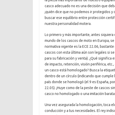
la pieza más importante de nuestro equipamie
casco adecuado no es una decisión que deba 
¡quién dice que no podemos ir protegidos y c
buscar ese equilibrio entre protección certi
nuestra personalidad motera.
Lo primero y más importante, antes siquiera d
mundo de los cascos de moto en Europa, se 
normativa vigente es la ECE 22.06, bastante
cascos con esta última aún son legales si s
para su fabricación y venta). ¿Qué significa
de impacto, retención, visión periférica, etc
un casco está homologado? Busca la etiqueta 
dentro de un círculo (indicando que cumple 
país donde se homologó (el 9 es España, por 
22.05). ¡Huye como de la peste de cascos si
casco no homologado o una imitación barata 
Una vez asegurada la homologación, toca eleg
conducción y a tus necesidades. El rey indisc