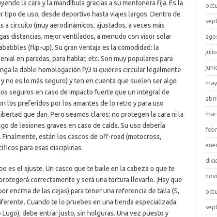
yendo la cara y la mandíbula gracias a su mentonera fija. Es la
oct
 tipo de uso, desde deportivo hasta viajes largos. Dentro de
sep
s a circuito (muy aerodinámicos, ajustados, a veces más
gas distancias, mejor ventilados, a menudo con visor solar
ago
atibles (flip-up). Su gran ventaja es la comodidad: la
juli
enial en paradas, para hablar, etc. Son muy populares para
juni
enga la doble homologación P/J si quieres circular legalmente
 y no es lo más seguro) y ten en cuenta que suelen ser algo
may
s seguros en caso de impacto fuerte que un integral de
abri
son los preferidos por los amantes de lo retro y para uso
libertad que dan. Pero seamos claros: no protegen la cara ni la
mar
go de lesiones graves en caso de caída. Su uso debería
feb
s. Finalmente, están los cascos de off-road (motocross,
ene
íficos para esas disciplinas.
dic
o es el ajuste. Un casco que te baile en la cabeza o que te
nov
 protegerá correctamente y será una tortura llevarlo. ¡Hay que
r encima de las cejas) para tener una referencia de talla (S,
oct
diferente. Cuando te lo pruebes en una tienda especializada
sep
Lugo), debe entrar justo, sin holguras. Una vez puesto y