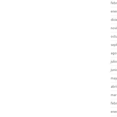
feb
ene
dic
nov
oct
sep
ago
juli
juni
may
abri
mar
feb
ene