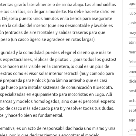
ago
entas girarlo lateralmente o de arriba abajo. Las almohadillas
e los carrillos, sin llegar a morderte. No debe hacerte daño en
juli
). Déjatelo puesto unos minutos en la tienda para asegurarte
juni
 en la calidad del interior (que sea desmontable y lavable es
ión (entradas de aire frontales y salidas traseras para que
may
l peso (un casco ligero se agradece en rutas largas).
abri
mar
 seguridad y la comodidad, puedes elegir el diseño que más te
os espectaculares, réplicas de pilotos… ¡para todos los gustos!
feb
 te hacen más visible en la carretera, lo cual es un plus de
ene
extras como el visor solar interior retráctil (muy cómodo para
té preparada para Pinlock (una lámina antivaho que es casi
dic
enga hueco para instalar sistemas de comunicación Bluetooth.
nov
especializadas en equipamiento para motoristas en Lugo. Allí
oct
 marcas y modelos homologados, sino que el personal experto
tipo de casco más adecuado para ti y resolver todas tus dudas.
sep
e, y hacerlo bien es fundamental.
ago
ormativa; es un acto de responsabilidad hacia uno mismo y una
juli
les, por lo que dedicar tiempo a encontrar el modelo