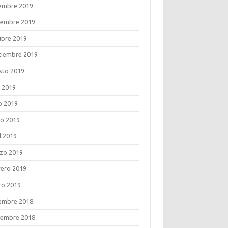
iembre 2019
iembre 2019
ubre 2019
tiembre 2019
sto 2019
o 2019
o 2019
o 2019
l 2019
zo 2019
rero 2019
ro 2019
iembre 2018
iembre 2018