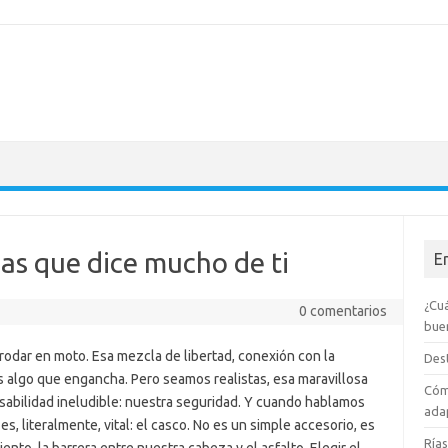
as que dice mucho de ti
E
¿Cuá
0 comentarios
bue
odar en moto. Esa mezcla de libertad, conexión con la
Dest
 es algo que engancha. Pero seamos realistas, esa maravillosa
Cóm
bilidad ineludible: nuestra seguridad. Y cuando hablamos
adap
, literalmente, vital: el casco. No es un simple accesorio, es
Rías