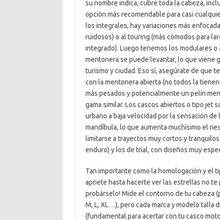
su nombre indica, cubre toda la cabeza, inclu
opción más recomendable para casi cualquier
los integrales, hay variaciones más enfocada
ruidosos) o al touring (más cómodos para lar
integrado). Luego tenemos los modulares o ab
mentonera se puede levantar, lo que viene g
turismo y ciudad. Eso sí, asegúrate de que t
con la mentonera abierta (no todos la tienen
más pesados y potencialmente un pelín meno
gama similar. Los cascos abiertos o tipo jet 
urbano a baja velocidad por la sensación de 
mandíbula, lo que aumenta muchísimo el ries
limitarse a trayectos muy cortos y tranquilo
enduro) y los de trial, con diseños muy espec
Tan importante como la homologación y el tip
apriete hasta hacerte ver las estrellas no te
probárselo! Mide el contorno de tu cabeza (po
M, L, XL…), pero cada marca y modelo talla 
(fundamental para acertar con tu casco moto 