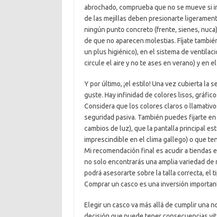
abrochado, comprueba que no se mueve si int
de las mejillas deben presionarte ligerament
ningún punto concreto (frente, sienes, nuca
de que no aparecen molestias. Fíjate también
un plus higiénico), en el sistema de ventilac
circule el aire y no te ases en verano) y en e
Y por último, ¡el estilo! Una vez cubierta la
guste. Hay infinidad de colores lisos, gráfic
Considera que los colores claros o llamativos
seguridad pasiva. También puedes fijarte en 
cambios de luz), que la pantalla principal es
imprescindible en el clima gallego) o que t
Mi recomendación final es acudir a tiendas 
no solo encontrarás una amplia variedad de
podrá asesorarte sobre la talla correcta, el 
Comprar un casco es una inversión important
Elegir un casco va más allá de cumplir una n
decisión que puede tener consecuencias vita