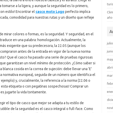
nto, la barrera entre nuestra cabeza y el asfalto. Elegir el
tur
tomarse a la ligera, y aunque la seguridad es lo primero,
on estilo! Encontrar el
casco moto Lugo
perfecto implica
Clim
ficada, comodidad para nuestras rutas y un diseño que refleje
año
A
e mirar colores o formas, es la seguridad. Y seguridad, en el
traduce en una palabra: homologación. Actualmente, la
juli
 más exigente que su predecesora, la 22.05 (aunque los
e compraron antes de la entrada en vigor de la nueva norma
juni
 esto? Que el casco ha pasado una serie de pruebas rigurosas
may
., que garantizan un nivel mínimo de protección. ¿Cómo saber si
abri
blanca cosida en la correa de sujeción: debe llevar una ‘E’
la normativa europea), seguida de un número que identifica el
mar
ejemplo) y, crucialmente, la referencia a la norma (22.06 o
feb
n esta etiqueta o con pegatinas sospechosas! Comprar un
ene
es jugarte la vida tontamente.
dic
ir el tipo de casco que mejor se adapta a tu estilo de
nov
utible de la seguridad es el casco integral o full-face. Como