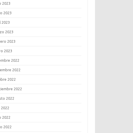
o 2023
o 2023
l 2023
zo 2023
rero 2023
ro 2023
iembre 2022
iembre 2022
ubre 2022
tiembre 2022
sto 2022
o 2022
o 2022
o 2022