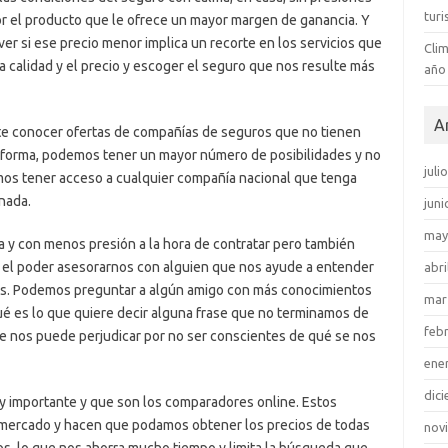
tur
 el producto que le ofrece un mayor margen de ganancia. Y
er si ese precio menor implica un recorte en los servicios que
Clim
la calidad y el precio y escoger el seguro que nos resulte más
año
A
ite conocer ofertas de compañías de seguros que no tienen
ta forma, podemos tener un mayor número de posibilidades y no
juli
mos tener acceso a cualquier compañía nacional que tenga
nada.
juni
may
 y con menos presión a la hora de contratar pero también
 el poder asesorarnos con alguien que nos ayude a entender
abri
zas. Podemos preguntar a algún amigo con más conocimientos
mar
qué es lo que quiere decir alguna frase que no terminamos de
feb
e nos puede perjudicar por no ser conscientes de qué se nos
ene
dic
importante y que son los comparadores online. Estos
mercado y hacen que podamos obtener los precios de todas
nov