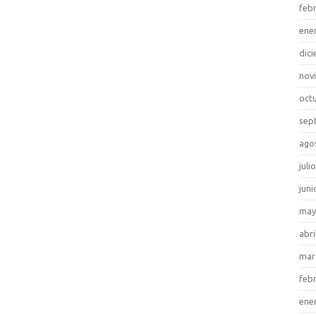
feb
ene
dic
nov
oct
sep
ago
juli
juni
may
abri
mar
feb
ene