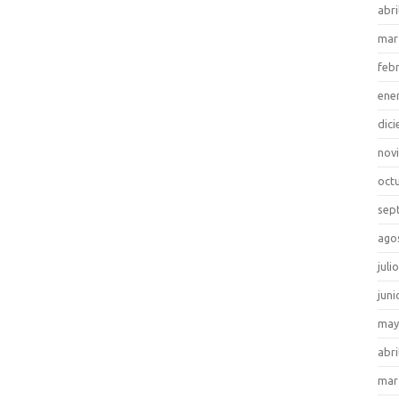
abri
mar
feb
ene
dic
nov
oct
sep
ago
juli
juni
may
abri
mar