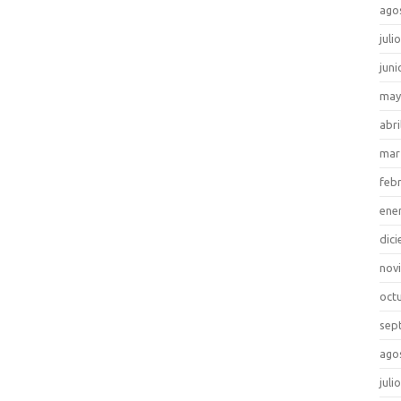
ago
juli
juni
may
abri
mar
feb
ene
dic
nov
oct
sep
ago
juli