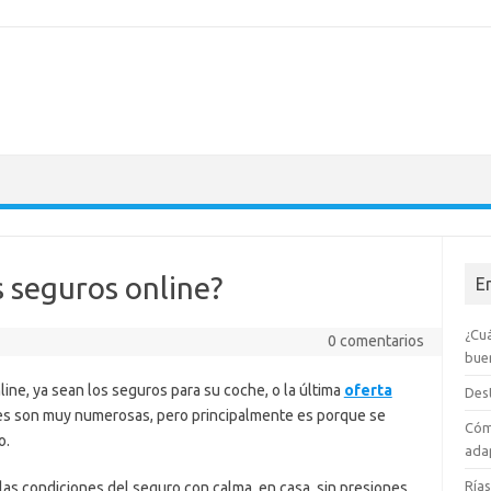
s seguros online?
E
¿Cuá
0 comentarios
bue
ine, ya sean los seguros para su coche, o la última
oferta
Dest
nes son muy numerosas, pero principalmente es porque se
Cóm
o.
adap
Rías
las condiciones del seguro con calma, en casa, sin presiones