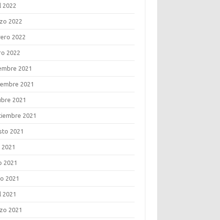
l 2022
zo 2022
rero 2022
ro 2022
iembre 2021
iembre 2021
ubre 2021
tiembre 2021
sto 2021
o 2021
o 2021
o 2021
l 2021
zo 2021