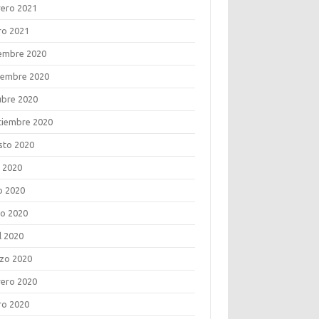
rero 2021
ro 2021
iembre 2020
iembre 2020
ubre 2020
tiembre 2020
sto 2020
o 2020
o 2020
o 2020
l 2020
zo 2020
rero 2020
ro 2020