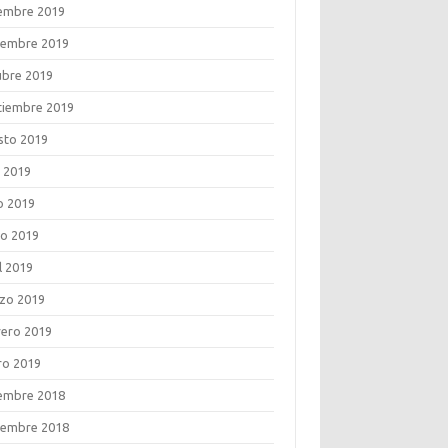
iembre 2019
iembre 2019
ubre 2019
tiembre 2019
sto 2019
o 2019
o 2019
o 2019
l 2019
zo 2019
rero 2019
ro 2019
iembre 2018
iembre 2018