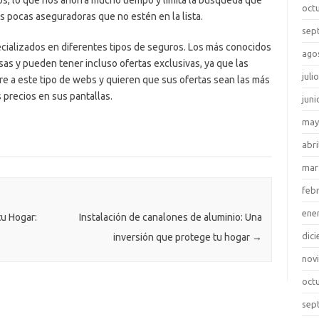
s, lo que nos ahorra mucho tiempo y limita la búsqueda que
oct
 pocas aseguradoras que no estén en la lista.
sep
ializados en diferentes tipos de seguros. Los más conocidos
ago
s y pueden tener incluso ofertas exclusivas, ya que las
juli
 a este tipo de webs y quieren que sus ofertas sean las más
 precios en sus pantallas.
juni
may
abri
mar
feb
ene
tu Hogar:
Instalación de canalones de aluminio: Una
dic
inversión que protege tu hogar
→
nov
oct
sep