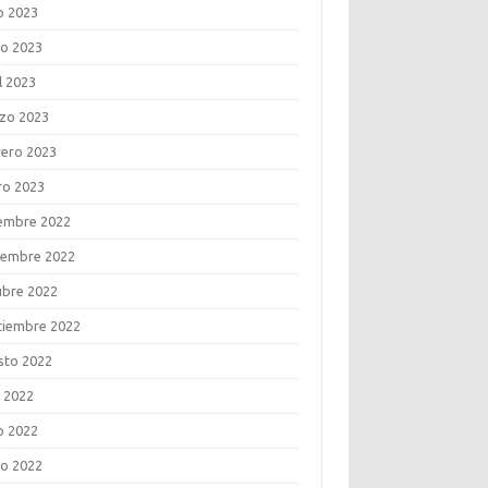
o 2023
o 2023
l 2023
zo 2023
rero 2023
ro 2023
iembre 2022
iembre 2022
ubre 2022
tiembre 2022
sto 2022
o 2022
o 2022
o 2022