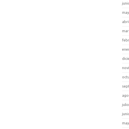
juni
may
abri
mar
feb
ene
dic
nov
oct
sep
ago
juli
juni
may