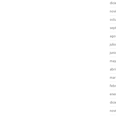
dic
nov
oct
sep
ago
juli
juni
may
abri
mar
feb
ene
dic
nov