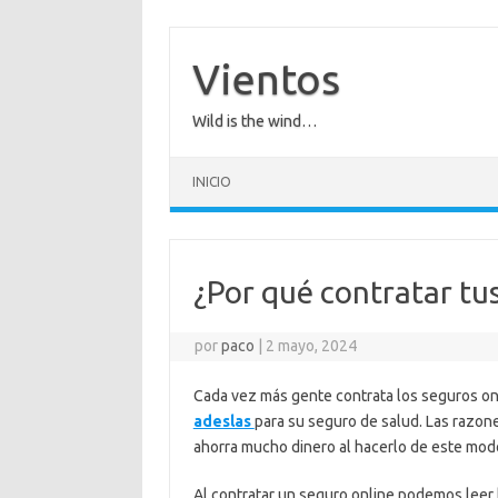
Saltar
al
contenido
Vientos
Wild is the wind…
INICIO
¿Por qué contratar tu
por
paco
|
2 mayo, 2024
Cada vez más gente contrata los seguros onl
adeslas
para su seguro de salud. Las razo
ahorra mucho dinero al hacerlo de este mod
Al contratar un seguro online podemos leer 