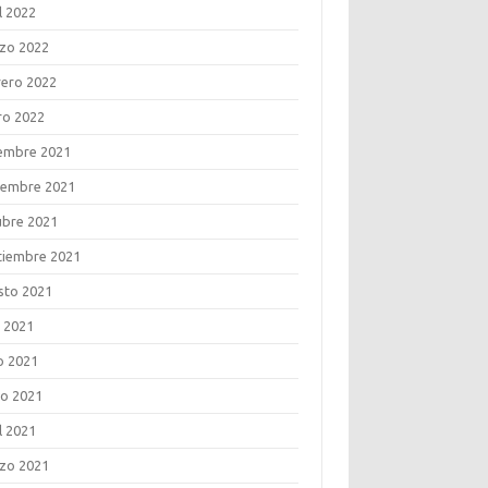
l 2022
zo 2022
rero 2022
ro 2022
iembre 2021
iembre 2021
ubre 2021
tiembre 2021
sto 2021
o 2021
o 2021
o 2021
l 2021
zo 2021