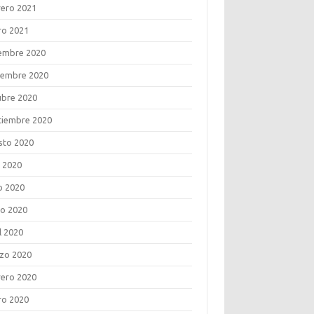
rero 2021
ro 2021
iembre 2020
iembre 2020
ubre 2020
tiembre 2020
sto 2020
o 2020
o 2020
o 2020
l 2020
zo 2020
rero 2020
ro 2020