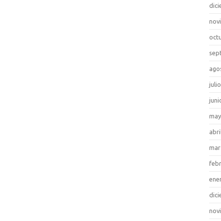
dic
nov
oct
sep
ago
juli
juni
may
abri
mar
feb
ene
dic
nov