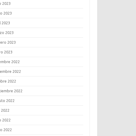
o 2023
o 2023
l 2023
zo 2023
rero 2023
ro 2023
iembre 2022
iembre 2022
ubre 2022
tiembre 2022
sto 2022
o 2022
o 2022
o 2022