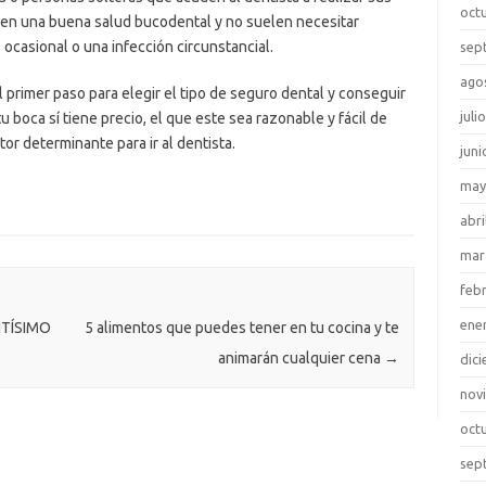
oct
nen una buena salud bucodental y no suelen necesitar
 ocasional o una infección circunstancial.
sep
ago
l primer paso para elegir el tipo de seguro dental y conseguir
juli
 boca sí tiene precio, el que este sea razonable y fácil de
or determinante para ir al dentista.
juni
may
abri
mar
feb
ene
TÍSIMO
5 alimentos que puedes tener en tu cocina y te
animarán cualquier cena
→
dic
nov
oct
sep