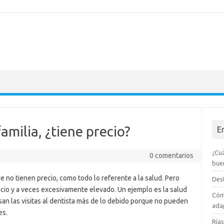
amilia, ¿tiene precio?
E
¿Cuá
0 comentarios
bue
 no tienen precio, como todo lo referente a la salud. Pero
Dest
ecio y a veces excesivamente elevado. Un ejemplo es la salud
Cóm
san las visitas al dentista más de lo debido porque no pueden
adap
es.
Rías