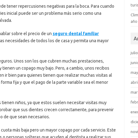
tur
uede tener repercusiones negativas para la boca. Para cuando
ries inicial puede ser un problema más serio como una
Clim
alvada.
año
hablar sobre el precio de un
seguro dental familiar
A
las necesidades de todos los de casa y permita una mayor
juli
eguros. Unos son los que cubren muchas prestaciones,
juni
 y tienen un copago muy bajo. Pero, a cambio, unos recibos
may
 ir bien para quienes tienen que realizar muchas visitas al
 forma fija y que el pago de la parte variable sea el menor
abri
mar
feb
s tienen niños, ya que estos suelen necesitar visitas muy
omprobar que sus dientes crecen correctamente, para prevenir
ene
so de que sean necesarios.
dic
cuota más baja pero un mayor copago por cada servicio. Este
nov
 o personas solteras que acuden al dentista a realizar sus