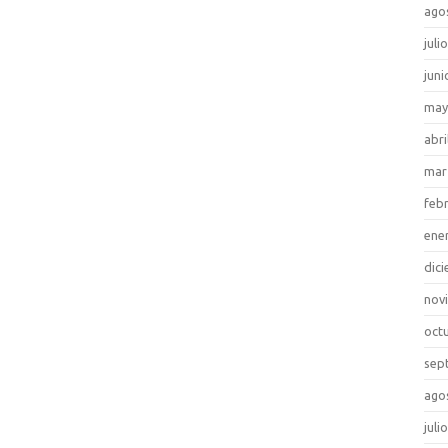
ago
juli
juni
may
abri
mar
feb
ene
dic
nov
oct
sep
ago
juli