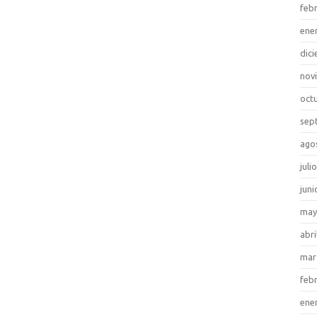
feb
ene
dic
nov
oct
sep
ago
juli
juni
may
abri
mar
feb
ene