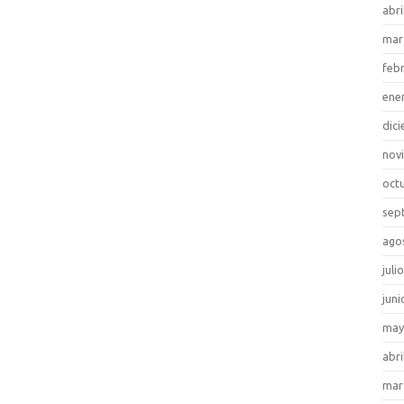
abri
mar
feb
ene
dic
nov
oct
sep
ago
juli
juni
may
abri
mar