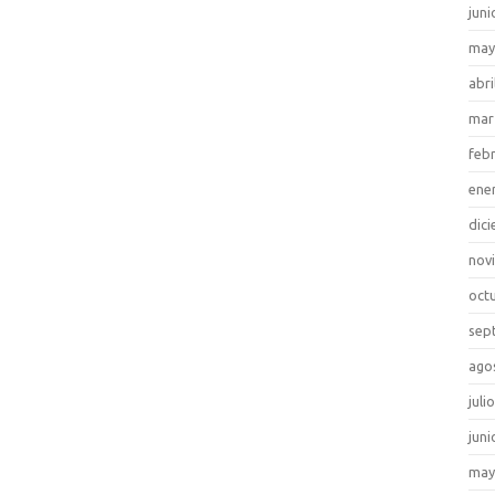
juni
may
abri
mar
feb
ene
dic
nov
oct
sep
ago
juli
juni
may