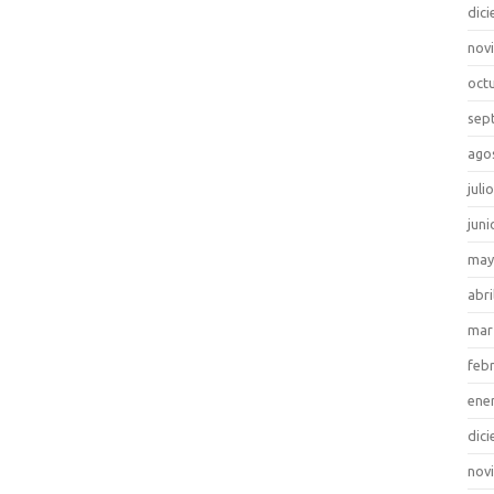
dic
nov
oct
sep
ago
juli
juni
may
abri
mar
feb
ene
dic
nov