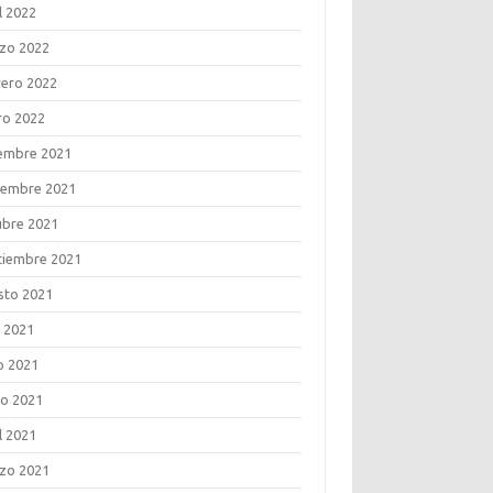
l 2022
zo 2022
rero 2022
ro 2022
iembre 2021
iembre 2021
ubre 2021
tiembre 2021
sto 2021
o 2021
o 2021
o 2021
l 2021
zo 2021