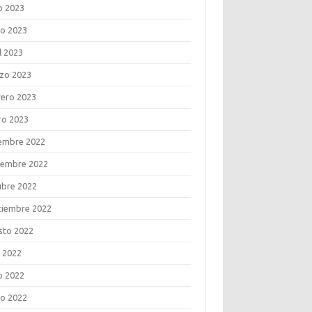
o 2023
o 2023
l 2023
zo 2023
rero 2023
ro 2023
iembre 2022
iembre 2022
ubre 2022
tiembre 2022
sto 2022
o 2022
o 2022
o 2022