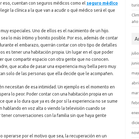
Por eso, cuentan con seguros médicos como el
seguro médico
tur
gir la clínica a la que van a acudir o qué médico será el que
Clim
año
muy especiales. Uno de ellos es el nacimiento de un hijo.
ea lo más íntimo y bonito posible. Por eso, además de contar
A
urante el embarazo, querrán contar con otro tipo de detalles
s es tener una habitación propia. Un lugar en el que poder
juli
ner que compartir espacio con otra gente que no conocen.
juni
adre, que acaba de pasar una experiencia muy bella pero muy
may
 tan solo de las personas que ella decide que le acompañen.
abri
n necesitan de esa intimidad. Un ejemplo es el momento en
mar
pera lo peor. Poder contar con una habitación propia en un
hace que a lo dura que ya es de por sí la experiencia no se sume
feb
 hablando en voz alta o viendo la televisión cuando se
ene
 tener conversaciones con la familia sin que haya gente
dic
nov
io operarse por el motivo que sea, la recuperación en un