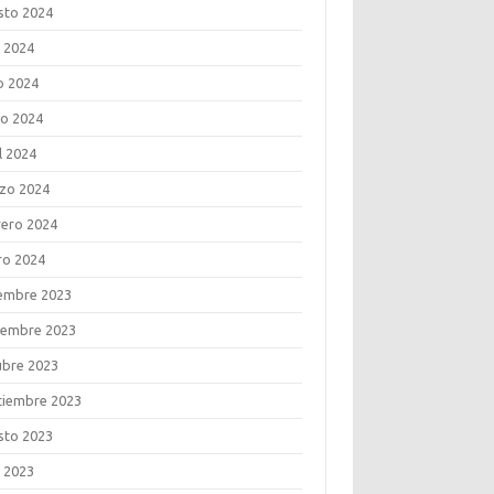
sto 2024
o 2024
o 2024
o 2024
l 2024
zo 2024
rero 2024
ro 2024
iembre 2023
iembre 2023
ubre 2023
tiembre 2023
sto 2023
o 2023