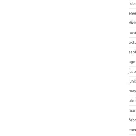
feb
ene
dic
nov
oct
sep
ago
juli
juni
may
abri
mar
feb
ene