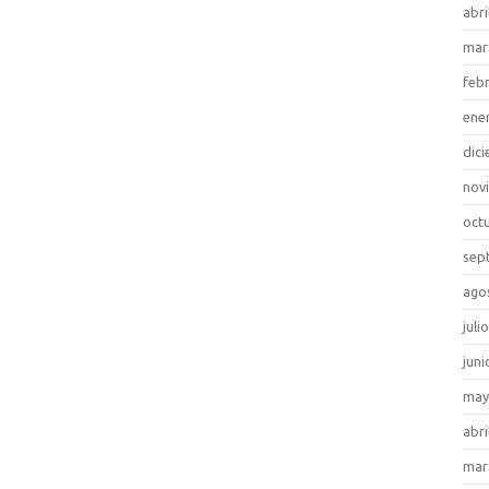
abri
mar
feb
ene
dic
nov
oct
sep
ago
juli
juni
may
abri
mar