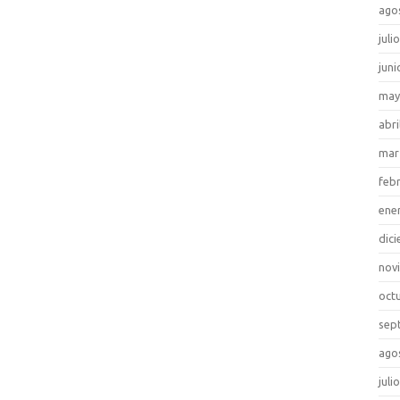
ago
juli
juni
may
abri
mar
feb
ene
dic
nov
oct
sep
ago
juli