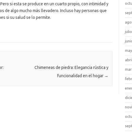
oct
 Pero si esta se produce en un cuarto propio, con intimidad y
os de algo mucho más llevadero. Incluso hay personas que
sep
es si su salud se lo permite.
ago
juli
juni
may
abri
r:
Chimeneas de piedra: Elegancia rústica y
mar
funcionalidad en el hogar
→
feb
ene
dic
nov
oct
sep