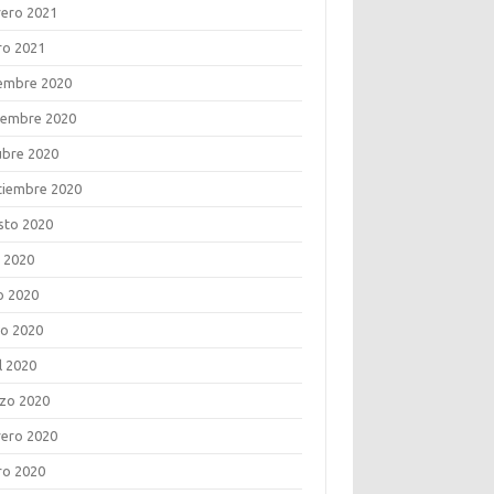
rero 2021
ro 2021
iembre 2020
iembre 2020
ubre 2020
tiembre 2020
sto 2020
o 2020
o 2020
o 2020
l 2020
zo 2020
rero 2020
ro 2020