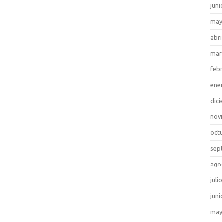
juni
may
abri
mar
feb
ene
dic
nov
oct
sep
ago
juli
juni
may