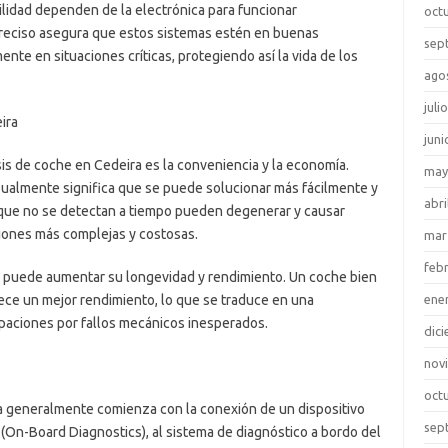
bilidad dependen de la electrónica para funcionar
oct
reciso asegura que estos sistemas estén en buenas
sep
e en situaciones críticas, protegiendo así la vida de los
ago
juli
ira
juni
is de coche en Cedeira es la conveniencia y la economía.
may
usualmente significa que se puede solucionar más fácilmente y
abri
 que no se detectan a tiempo pueden degenerar y causar
ciones más complejas y costosas.
mar
feb
o puede aumentar su longevidad y rendimiento. Un coche bien
rece un mejor rendimiento, lo que se traduce en una
ene
aciones por fallos mecánicos inesperados.
dic
nov
oct
a generalmente comienza con la conexión de un dispositivo
sep
On-Board Diagnostics), al sistema de diagnóstico a bordo del