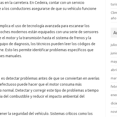
s en la carretera. En Cedeira, contar con un servicio
tur
e a los conductores asegurarse de que su vehículo funcione
Clim
año
implica el uso de tecnología avanzada para escanear los
 coches modernos están equipados con una serie de sensores
A
 el motor y la transmisión hasta el sistema de frenos y la
quipo de diagnosis, los técnicos pueden leer los códigos de
juli
e. Esto les permite identificar problemas específicos que
juni
nes manuales.
may
abri
he es detectar problemas antes de que se conviertan en averías
mar
 defectuoso puede hacer que el motor consuma más
feb
 normal. Detectar y corregir este tipo de problemas a tiempo
ene
ia del combustible y reducir el impacto ambiental del
dic
nov
ner la seguridad del vehículo. Sistemas críticos como los