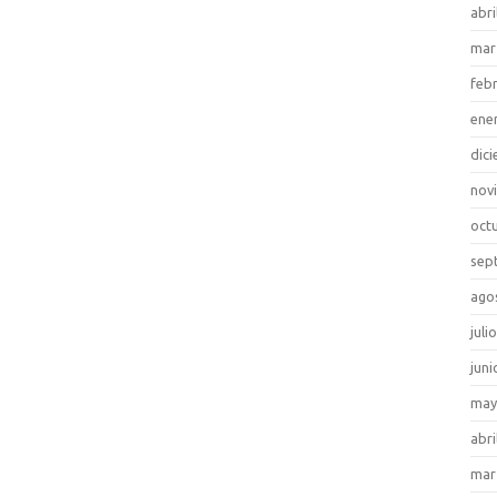
abri
mar
feb
ene
dic
nov
oct
sep
ago
juli
juni
may
abri
mar