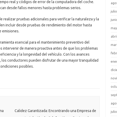
iempo real y códigos de error de la computadora del coche.
ago
ican desde fallos menores hasta problemas serios.
juli
e realizar pruebas adicionales para verificar la naturaleza y la
juni
en incluir desde pruebas de rendimiento del motor hasta
may
e emisiones.
abri
ramienta esencial para el mantenimiento preventivo del
mar
cos intervenir de manera proactiva antes de que los problemas
feb
 eficiencia y la longevidad del vehículo. Con los avances
, los conductores pueden disfrutar de una mayor tranquilidad
ene
condiciones posibles.
dic
nov
oct
sep
ago
Una
Calidez Garantizada: Encontrando una Empresa de
juli