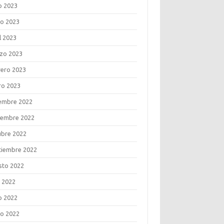
o 2023
o 2023
l 2023
zo 2023
rero 2023
ro 2023
iembre 2022
iembre 2022
ubre 2022
tiembre 2022
sto 2022
o 2022
o 2022
o 2022