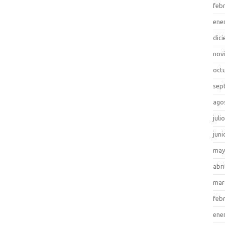
feb
ene
dic
nov
oct
sep
ago
juli
juni
may
abri
mar
feb
ene