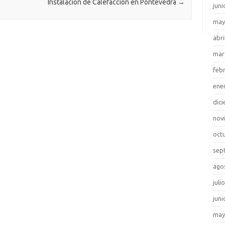
Instalación de Calefacción en Pontevedra
→
juni
may
abri
mar
feb
ene
dic
nov
oct
sep
ago
juli
juni
may