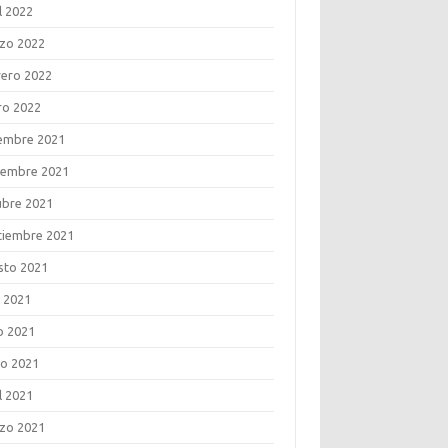
l 2022
zo 2022
rero 2022
ro 2022
iembre 2021
iembre 2021
ubre 2021
tiembre 2021
sto 2021
o 2021
o 2021
o 2021
l 2021
zo 2021