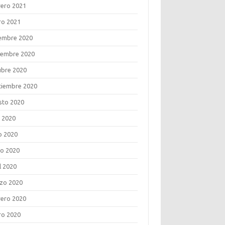
rero 2021
ro 2021
iembre 2020
iembre 2020
ubre 2020
tiembre 2020
sto 2020
o 2020
o 2020
o 2020
l 2020
zo 2020
rero 2020
ro 2020