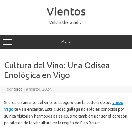
Saltar
al
Vientos
contenido
Wild is the wind…
Menú
Cultura del Vino: Una Odisea
Enológica en Vigo
por
paco
|
9 marzo, 2024
Si eres un amante del vino, te aseguro que la cultura de los
vinos
Vigo
te va a encantar. Esta ciudad gallega no solo es conocida por
su rica historia y hermosos paisajes, sino también por ser el corazón
palpitante de la viticultura en la región de Rías Baixas.