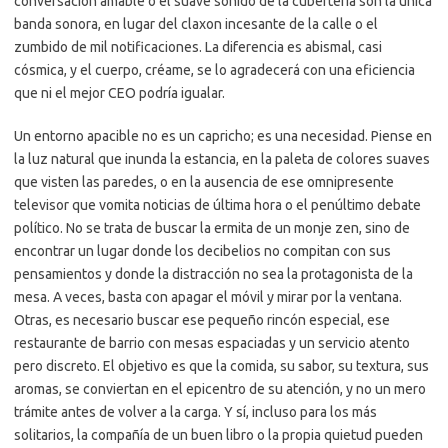
conversación amable o el suave sonido de la cubertería son la única
banda sonora, en lugar del claxon incesante de la calle o el
zumbido de mil notificaciones. La diferencia es abismal, casi
cósmica, y el cuerpo, créame, se lo agradecerá con una eficiencia
que ni el mejor CEO podría igualar.
Un entorno apacible no es un capricho; es una necesidad. Piense en
la luz natural que inunda la estancia, en la paleta de colores suaves
que visten las paredes, o en la ausencia de ese omnipresente
televisor que vomita noticias de última hora o el penúltimo debate
político. No se trata de buscar la ermita de un monje zen, sino de
encontrar un lugar donde los decibelios no compitan con sus
pensamientos y donde la distracción no sea la protagonista de la
mesa. A veces, basta con apagar el móvil y mirar por la ventana.
Otras, es necesario buscar ese pequeño rincón especial, ese
restaurante de barrio con mesas espaciadas y un servicio atento
pero discreto. El objetivo es que la comida, su sabor, su textura, sus
aromas, se conviertan en el epicentro de su atención, y no un mero
trámite antes de volver a la carga. Y sí, incluso para los más
solitarios, la compañía de un buen libro o la propia quietud pueden