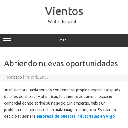
Saltar
al
Vientos
contenido
Wild is the wind…
Menú
Abriendo nuevas oportunidades
por
paco
|
11 abril, 2023
Juan siempre había soñado con tener su propio negocio. Después
de años de ahorrar y planificar, finalmente adquirió el espacio
comercial donde abriría su negocio. Sin embargo, había un
problema: las puertas daban mala imagen al negocio. Es cuando
decidió acudir a la
empresa de puertas industriales en Vigo
.