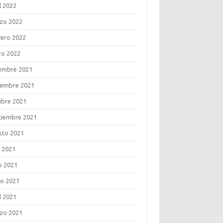
l 2022
zo 2022
rero 2022
ro 2022
iembre 2021
iembre 2021
ubre 2021
tiembre 2021
sto 2021
o 2021
o 2021
o 2021
l 2021
zo 2021