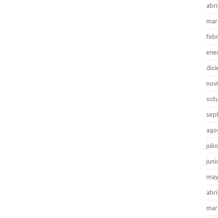
abri
mar
feb
ene
dic
nov
oct
sep
ago
juli
juni
may
abri
mar