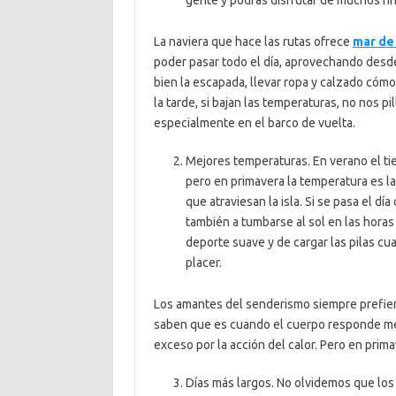
gente y podrás disfrutar de muchos ri
La naviera que hace las rutas ofrece
mar de 
poder pasar todo el día, aprovechando desde
bien la escapada, llevar ropa y calzado cómod
la tarde, si bajan las temperaturas, no nos p
especialmente en el barco de vuelta.
Mejores temperaturas. En verano el tie
pero en primavera la temperatura es la
que atraviesan la isla. Si se pasa el dí
también a tumbarse al sol en las horas 
deporte suave y de cargar las pilas c
placer.
Los amantes del senderismo siempre prefiere
saben que es cuando el cuerpo responde mej
exceso por la acción del calor. Pero en prim
Días más largos. No olvidemos que los