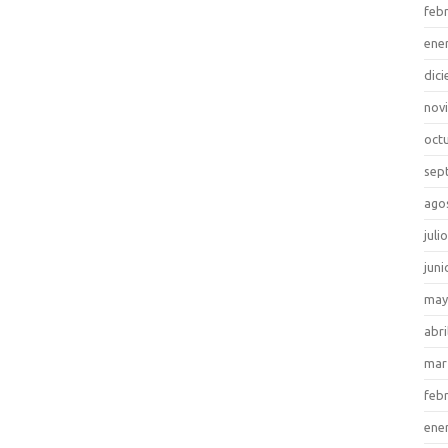
feb
ene
dic
nov
oct
sep
ago
juli
juni
may
abri
mar
feb
ene