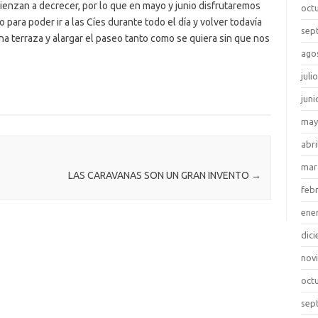
mienzan a decrecer, por lo que en mayo y junio disfrutaremos
oct
 para poder ir a las Cíes durante todo el día y volver todavía
sep
una terraza y alargar el paseo tanto como se quiera sin que nos
ago
juli
juni
may
abri
mar
LAS CARAVANAS SON UN GRAN INVENTO
→
feb
ene
dic
nov
oct
sep