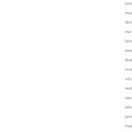
juni
may
abri
mar
feb
ene
dic
nov
oct
sep
ago
juli
juni
may