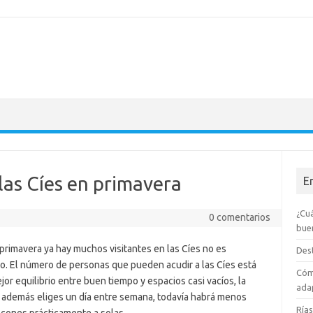
 las Cíes en primavera
E
¿Cuá
0 comentarios
bue
rimavera ya hay muchos visitantes en las Cíes no es
Dest
. El número de personas que pueden acudir a las Cíes está
Cóm
ejor equilibrio entre buen tiempo y espacios casi vacíos, la
adap
 además eliges un día entre semana, todavía habrá menos
Rías