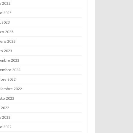
o 2023
o 2023
l 2023
zo 2023
rero 2023
ro 2023
iembre 2022
iembre 2022
ubre 2022
tiembre 2022
sto 2022
o 2022
o 2022
o 2022