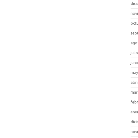
dic
nov
oct
sep
ago
juli
juni
may
abri
mar
feb
ene
dic
nov