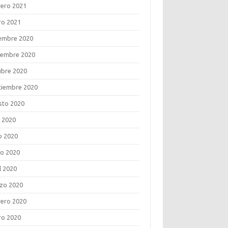
rero 2021
ro 2021
iembre 2020
iembre 2020
ubre 2020
tiembre 2020
sto 2020
o 2020
o 2020
o 2020
l 2020
zo 2020
rero 2020
ro 2020