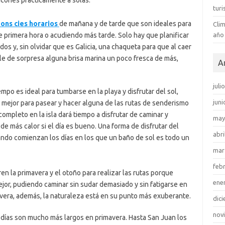
ncones prácticamente a solas.
tur
ons cies horarios
de mañana y de tarde que son ideales para
Clim
 primera hora o acudiendo más tarde. Solo hay que planificar
año
os y, sin olvidar que es Galicia, una chaqueta para que al caer
ille de sorpresa alguna brisa marina un poco fresca de más,
A
juli
mpo es ideal para tumbarse en la playa y disfrutar del sol,
juni
 mejor para pasear y hacer alguna de las rutas de senderismo
a completo en la isla dará tiempo a disfrutar de caminar y
may
de más calor si el día es bueno. Una forma de disfrutar del
abri
uando comienzan los días en los que un baño de sol es todo un
mar
feb
n la primavera y el otoño para realizar las rutas porque
ene
or, pudiendo caminar sin sudar demasiado y sin fatigarse en
avera, además, la naturaleza está en su punto más exuberante.
dic
nov
 días son mucho más largos en primavera. Hasta San Juan los