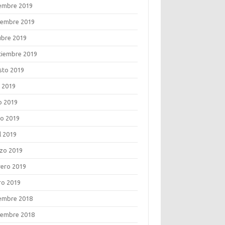
iembre 2019
iembre 2019
ubre 2019
tiembre 2019
sto 2019
o 2019
o 2019
o 2019
l 2019
zo 2019
rero 2019
ro 2019
iembre 2018
iembre 2018