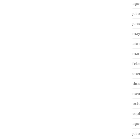
ago
juli
juni
may
abri
mar
feb
ene
dic
nov
oct
sep
ago
juli