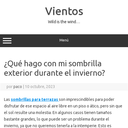
Saltar
al
Vientos
contenido
Wild is the wind…
Menú
¿Qué hago con mi sombrilla
exterior durante el invierno?
por
paco
|
10 octubre, 2023
Las
sombrillas para terrazas
son imprescindibles para poder
disfrutar de ese espacio al aire libre en un piso o ático, pero sin que
el sol resulte una molestia. En algunos casos tienen tamaños
bastante grandes, lo que puede ser un problema durante el
invierno, ya que no queremos tenerla a la intemperie. Esto es